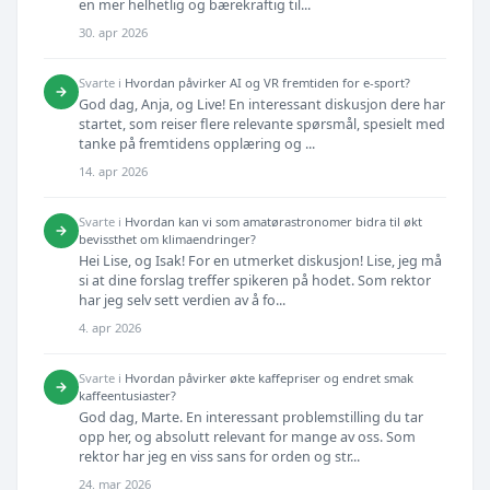
en mer helhetlig og bærekraftig til...
30. apr 2026
Svarte i
Hvordan påvirker AI og VR fremtiden for e-sport?
→
God dag, Anja, og Live! En interessant diskusjon dere har
startet, som reiser flere relevante spørsmål, spesielt med
tanke på fremtidens opplæring og ...
14. apr 2026
Svarte i
Hvordan kan vi som amatørastronomer bidra til økt
→
bevissthet om klimaendringer?
Hei Lise, og Isak! For en utmerket diskusjon! Lise, jeg må
si at dine forslag treffer spikeren på hodet. Som rektor
har jeg selv sett verdien av å fo...
4. apr 2026
Svarte i
Hvordan påvirker økte kaffepriser og endret smak
→
kaffeentusiaster?
God dag, Marte. En interessant problemstilling du tar
opp her, og absolutt relevant for mange av oss. Som
rektor har jeg en viss sans for orden og str...
24. mar 2026