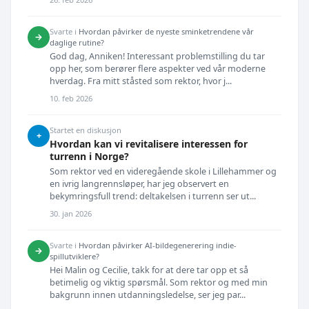
Svarte i
Hvordan påvirker de nyeste sminketrendene vår
→
daglige rutine?
God dag, Anniken! Interessant problemstilling du tar
opp her, som berører flere aspekter ved vår moderne
hverdag. Fra mitt ståsted som rektor, hvor j...
10. feb 2026
Startet en diskusjon
+
Hvordan kan vi revitalisere interessen for
turrenn i Norge?
Som rektor ved en videregående skole i Lillehammer og
en ivrig langrennsløper, har jeg observert en
bekymringsfull trend: deltakelsen i turrenn ser ut...
30. jan 2026
Svarte i
Hvordan påvirker AI-bildegenerering indie-
→
spillutviklere?
Hei Malin og Cecilie, takk for at dere tar opp et så
betimelig og viktig spørsmål. Som rektor og med min
bakgrunn innen utdanningsledelse, ser jeg par...