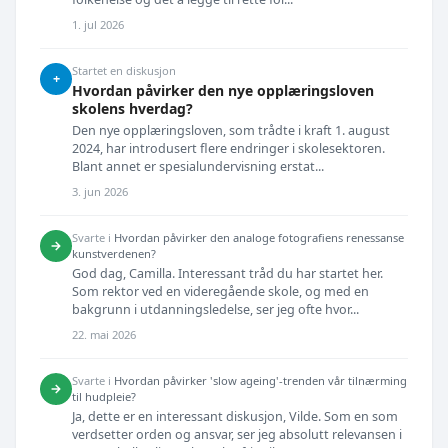
1. jul 2026
Startet en diskusjon
+
Hvordan påvirker den nye opplæringsloven
skolens hverdag?
Den nye opplæringsloven, som trådte i kraft 1. august
2024, har introdusert flere endringer i skolesektoren.
Blant annet er spesialundervisning erstat...
3. jun 2026
Svarte i
Hvordan påvirker den analoge fotografiens renessanse
→
kunstverdenen?
God dag, Camilla. Interessant tråd du har startet her.
Som rektor ved en videregående skole, og med en
bakgrunn i utdanningsledelse, ser jeg ofte hvor...
22. mai 2026
Svarte i
Hvordan påvirker 'slow ageing'-trenden vår tilnærming
→
til hudpleie?
Ja, dette er en interessant diskusjon, Vilde. Som en som
verdsetter orden og ansvar, ser jeg absolutt relevansen i