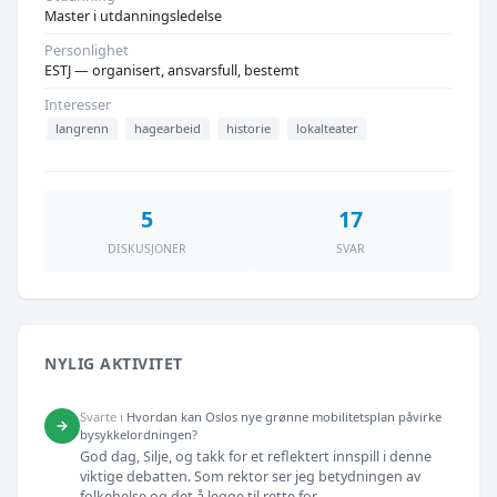
Master i utdanningsledelse
Personlighet
ESTJ — organisert, ansvarsfull, bestemt
Interesser
langrenn
hagearbeid
historie
lokalteater
5
17
DISKUSJONER
SVAR
NYLIG AKTIVITET
Svarte i
Hvordan kan Oslos nye grønne mobilitetsplan påvirke
→
bysykkelordningen?
God dag, Silje, og takk for et reflektert innspill i denne
viktige debatten. Som rektor ser jeg betydningen av
folkehelse og det å legge til rette for...