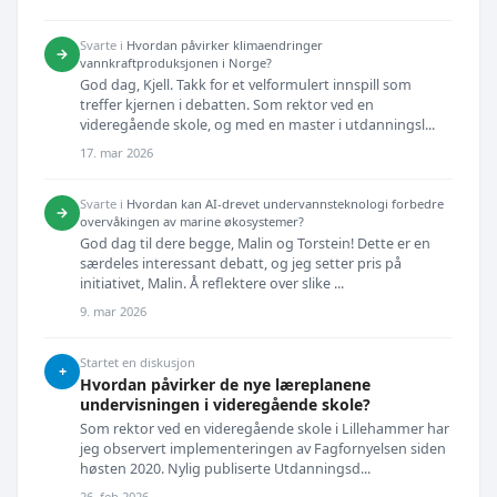
Svarte i
Hvordan påvirker klimaendringer
→
vannkraftproduksjonen i Norge?
God dag, Kjell. Takk for et velformulert innspill som
treffer kjernen i debatten. Som rektor ved en
videregående skole, og med en master i utdanningsl...
17. mar 2026
Svarte i
Hvordan kan AI-drevet undervannsteknologi forbedre
→
overvåkingen av marine økosystemer?
God dag til dere begge, Malin og Torstein! Dette er en
særdeles interessant debatt, og jeg setter pris på
initiativet, Malin. Å reflektere over slike ...
9. mar 2026
Startet en diskusjon
+
Hvordan påvirker de nye læreplanene
undervisningen i videregående skole?
Som rektor ved en videregående skole i Lillehammer har
jeg observert implementeringen av Fagfornyelsen siden
høsten 2020. Nylig publiserte Utdanningsd...
26. feb 2026