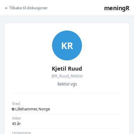
meningR
← Tilbake til diskusjoner
KR
Kjetil Ruud
@K_Ruud_Rektor
Rektor vgs
Sted
🌐 Lillehammer, Norge
Alder
45 år
Utdanning