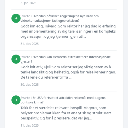
3. jan 2026
Svarte i
Hvordan påvirker regjeringens nye krav om
→
videokonsultasjoner fastlegepraksisen?
Godt innlegg, Håvard. Som rektor har jeg daglig erfaring
med implementering av digitale løsninger i en kompleks
organisasjon, og jeg kjenner igjen utf...
31. des 2025
Svarte i
Hvordan kan Hemsedal tiltrekke flere internasjonale
→
gjester?
Godt initiativ, Kjell! Som rektor ser jeg viktigheten av å
tenke langsiktig og helhetlig, også for reiselivsnæringen.
De tallene du refererer til fra ...
30. des 2025
Svarte i
Er USA fortsatt et attraktivt reisemål med dagens
→
politiske klima?
Takk for et særdeles relevant innspill, Magnus, som
belyser problematikken fra et analytisk og strukturert
perspektiv. Og for å presisere, det var jeg...
11. des 2025