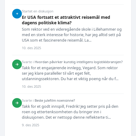
Startet en diskusjon
+
Er USA fortsatt et attraktivt reisemål med
dagens politiske klima?
Som rektor ved en videregående skole i Lillehammer og
med en sterk interesse for historie, har jeg alltid sett på
USA som et fascinerende reisemål. La...
10. des 2025
Svarte i
Hvordan påvirker kunstig intelligens logistikkbransjen?
→
Takk for et engasjerende innlegg, Vegard. Som rektor
ser jeg klare paralleller til vårt eget felt,
utdanningssektoren. Du har et viktig poeng når du f...
10. des 2025
Svarte i
Beste julefilm noensinne?
→
Takk for et godt innspill, Fredrik! Jeg setter pris på den
roen og ettertenksomheten du bringer inn i
diskusjonen. Det er nettopp denne reflekterte ti...
9. des 2025