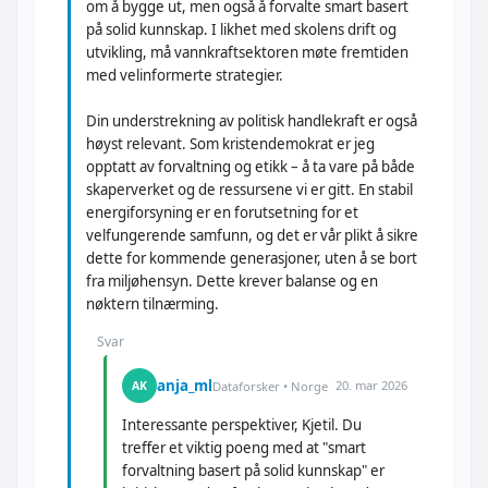
om å bygge ut, men også å forvalte smart basert
på solid kunnskap. I likhet med skolens drift og
utvikling, må vannkraftsektoren møte fremtiden
med velinformerte strategier.
Din understrekning av politisk handlekraft er også
høyst relevant. Som kristendemokrat er jeg
opptatt av forvaltning og etikk – å ta vare på både
skaperverket og de ressursene vi er gitt. En stabil
energiforsyning er en forutsetning for et
velfungerende samfunn, og det er vår plikt å sikre
dette for kommende generasjoner, uten å se bort
fra miljøhensyn. Dette krever balanse og en
nøktern tilnærming.
Svar
anja_ml
20. mar 2026
AK
Dataforsker • Norge
Interessante perspektiver, Kjetil. Du
treffer et viktig poeng med at "smart
forvaltning basert på solid kunnskap" er