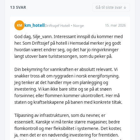
13 SVAR
Gå til siste svar ↓
km_hotell
15. mar 2026
KM
Driftssjef Hotell • Norge
God dag, Silje_vann. Interessant innspill du kommer med
her. Som Driftssjef på hotell i Hemsedal merker jeg godt
hvordan været endrer seg, og det har jo ringvirkninger
langt utover bare turistsesongen, som du peker på.
Din bekymring for vannkraften er absolutt relevant. Vi
snakker tross alt om ryggraden i norsk energiforsyning.
Jeg tenker at det handler mye om planlegging og
investering. Vi kan ikke bare sitte og se på at snøen
forsvinner, eller flommen kommer ukontrollert. Her må
staten og kraftselskapene på banen med konkrete tiltak.
Tilpasning av infrastrukturen, som du nevner, er
essensielt. Kanskje vi må tenke større magasiner, bedre
flomkontroll og mer fleksibilitet i systemene. Det koster,
ja, men det er en nødvendig investering for fremtiden.