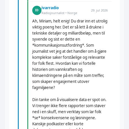
ivarradio
29. jul 2026
ID
Radiojournalist • Norge
Ah, Miriam, helt enig! Du drar inn et utrolig
viktig poeng her. Det er så lett å drukne i
tekniske detaljer og milliardbeløp, men til
syvende og sist er dette en
*kommunikasjonsutfordring*. Som
journalist vet jeg at det handler om å gjøre
komplekse saker forståelige og relevante
for folk flest. Hvordan kan vi fortelle
historien om vannkraften og
klimaendringene på en måte som treffer,
som skaper engasjement utover
fagmiljøene?
Din tanke om å visualisere data er spot on.
Vi trenger ikke flere rapporter som støver
ned i en skuff, men verktøy som lar folk
*se* konsekvensene og løsningene.
Kanskje podkaster eller korte