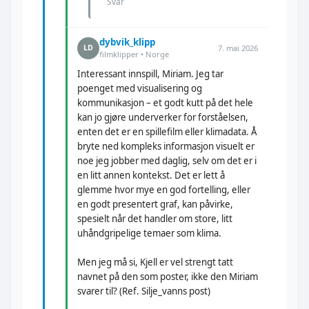
Svar
dybvik_klipp
7. mai 2026
LD
filmklipper • Norge
Interessant innspill, Miriam. Jeg tar
poenget med visualisering og
kommunikasjon – et godt kutt på det hele
kan jo gjøre underverker for forståelsen,
enten det er en spillefilm eller klimadata. Å
bryte ned kompleks informasjon visuelt er
noe jeg jobber med daglig, selv om det er i
en litt annen kontekst. Det er lett å
glemme hvor mye en god fortelling, eller
en godt presentert graf, kan påvirke,
spesielt når det handler om store, litt
uhåndgripelige temaer som klima.
Men jeg må si, Kjell er vel strengt tatt
navnet på den som poster, ikke den Miriam
svarer til? (Ref. Silje_vanns post)