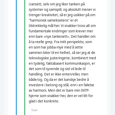
Uansett, selv om jeg liker tanken på
systemer og samspill, og absolutt mener vi
trenger kreativitet, så er jeg usikker på om
"harmonisk sameksistens" er et
tilstrekkelig mål her. Vi snakker tross alt om
fundamentale endringer som krever mer
enn bare «nye tankesett». Det handler om
å ta reelle grep. Fra mitt perspektiv, som
en som har jobba mye med å sette
sammen biter til en helhet, så ser jeg at de
teknologiske justeringene, kombinert med
en tydelig, faktabasert kommunikasjon, er
det som til syvende og sist vil lede til
handling. Det er ikke enten/eller, men
både/og. Og da er det kanskje bedre å
investere i betong og stål, enn i en følelse
av harmoni. Men det er bare min INTP-
hjerne som snakker her, den er vel litt for
glad i det konkrete.
Svar