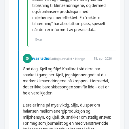
tilpasning til klimaendringene, og dermed
også balansere produksjon med
miljøhensyn mer effektivt. En "nøktern
tilnærming" har absolutt sin plass, spesielt
når den er informert av presise data.
Svar
ivarradio
18. apr 2026
ID
Radiojournalist • Norge
God dag, Kjell og Silje! Knallbra tråd dere har
sparket i gang her. Kjell, jeg skjønner godt at du
merker klimaendringene på kroppen i Hemsedal,
det er ikke bare skisesongen som får lide – det er
hele verdikjeden.
Dere er inne på mye viktig. Silje, du spør om
balansen mellom energiproduksjon og
miljøhensyn, og Kjell, du snakker om statlig ansvar.
For meg som journalist og en med venstrevridde