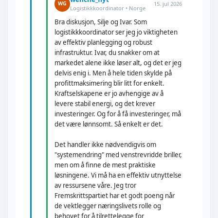
15. jul 2026
WG
Logistikkkoordinator • Norge
Bra diskusjon, Silje og Ivar. Som
logistikkkoordinator ser jeg jo viktigheten
av effektiv planlegging og robust
infrastruktur. Ivar, du snakker om at
markedet alene ikke løser alt, og det er jeg
delvis enig i. Men å hele tiden skylde på
profittmaksimering blir litt for enkelt.
Kraftselskapene er jo avhengige av å
levere stabil energi, og det krever
investeringer. Og for å få investeringer, må
det være lønnsomt. Så enkelt er det.
Det handler ikke nødvendigvis om
"systemendring" med venstrevridde briller,
men om å finne de mest praktiske
løsningene. Vi må ha en effektiv utnyttelse
av ressursene våre. Jeg tror
Fremskrittspartiet har et godt poeng når
de vektlegger næringslivets rolle og
behovet for å tilrettelegge for