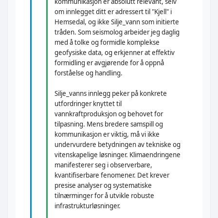
kommunikasjon er absolutt relevant, selv
om innlegget ditt er adressert til "Kjell" i
Hemsedal, og ikke Silje_vann som initierte
tråden. Som seismolog arbeider jeg daglig
med å tolke og formidle komplekse
geofysiske data, og erkjenner at effektiv
formidling er avgjørende for å oppnå
forståelse og handling.
Silje_vanns innlegg peker på konkrete
utfordringer knyttet til
vannkraftproduksjon og behovet for
tilpasning. Mens bredere samspill og
kommunikasjon er viktig, må vi ikke
undervurdere betydningen av tekniske og
vitenskapelige løsninger. Klimaendringene
manifesterer seg i observerbare,
kvantifiserbare fenomener. Det krever
presise analyser og systematiske
tilnærminger for å utvikle robuste
infrastrukturløsninger.