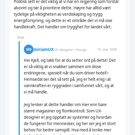
Politisk sett er det viktig at vi har en regjering som forstår
alvoret og tør å prioritere dette. Høyre har alltid vært
tydelige på viktigheten av verdiskaping og trygg
energiforsyning, og dette er et område der vi må vise
handlekraft. Det handler om trygghet for landet vårt.
Svar
miriamUX
15. mar 2026
MB
UX-designer • Norge
Hei Kjell, og takk for at du setter ord på dette! Det
er så viktig at vi snakker sammen om disse
endringene, spesielt når du som driver hotell i
Hemsedal ser det så tett på. Jeg er helt enig i at
vannkraften er ryggraden i samfunnet vårt, og at
vi må handle.
Jeg tenker at dette handler om mer enn bare
større magasiner og flomkontroll. Som UX-
designer er jeg opptatt av systemer og hvordan
de fungerer for mennesker, og her ser jeg et stort
behov for bedre samspill. Hva med å tenke mer