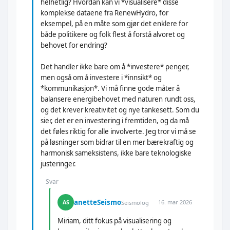
helhetlig? Hvordan kan vi *visualisere* disse
komplekse dataene fra RenewHydro, for
eksempel, på en måte som gjør det enklere for
både politikere og folk flest å forstå alvoret og
behovet for endring?
Det handler ikke bare om å *investere* penger,
men også om å investere i *innsikt* og
*kommunikasjon*. Vi må finne gode måter å
balansere energibehovet med naturen rundt oss,
og det krever kreativitet og nye tankesett. Som du
sier, det er en investering i fremtiden, og da må
det føles riktig for alle involverte. Jeg tror vi må se
på løsninger som bidrar til en mer bærekraftig og
harmonisk sameksistens, ikke bare teknologiske
justeringer.
Svar
anetteSeismo
16. mar 2026
AS
Seismolog
Miriam, ditt fokus på visualisering og