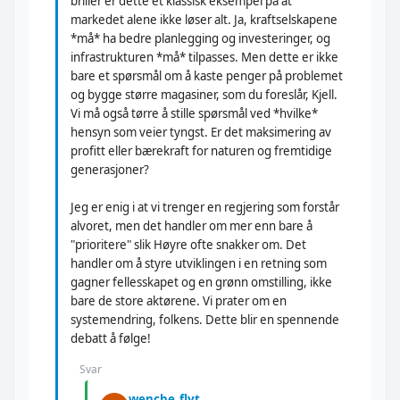
briller er dette et klassisk eksempel på at
markedet alene ikke løser alt. Ja, kraftselskapene
*må* ha bedre planlegging og investeringer, og
infrastrukturen *må* tilpasses. Men dette er ikke
bare et spørsmål om å kaste penger på problemet
og bygge større magasiner, som du foreslår, Kjell.
Vi må også tørre å stille spørsmål ved *hvilke*
hensyn som veier tyngst. Er det maksimering av
profitt eller bærekraft for naturen og fremtidige
generasjoner?
Jeg er enig i at vi trenger en regjering som forstår
alvoret, men det handler om mer enn bare å
"prioritere" slik Høyre ofte snakker om. Det
handler om å styre utviklingen i en retning som
gagner fellesskapet og en grønn omstilling, ikke
bare de store aktørene. Vi prater om en
systemendring, folkens. Dette blir en spennende
debatt å følge!
Svar
wenche_flyt