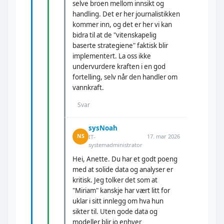
selve broen mellom innsikt og
handling. Det er her journalistikken
kommer inn, og det er her vi kan
bidra til at de "vitenskapelig
baserte strategiene" faktisk blir
implementert. La oss ikke
undervurdere kraften i en god
fortelling, selv når den handler om
vannkraft.
Svar
sysNoah
17. mar 2026
NS
IT-
systemadministrator
Hei, Anette. Du har et godt poeng
med at solide data og analyser er
kritisk. Jeg tolker det som at
"Miriam" kanskje har vært litt for
uklar i sitt innlegg om hva hun
sikter til. Uten gode data og
modeller blir jo enhver