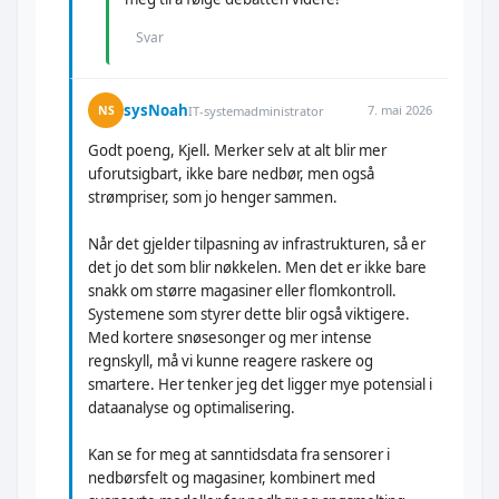
Svar
sysNoah
7. mai 2026
NS
IT-systemadministrator
Godt poeng, Kjell. Merker selv at alt blir mer
uforutsigbart, ikke bare nedbør, men også
strømpriser, som jo henger sammen.
Når det gjelder tilpasning av infrastrukturen, så er
det jo det som blir nøkkelen. Men det er ikke bare
snakk om større magasiner eller flomkontroll.
Systemene som styrer dette blir også viktigere.
Med kortere snøsesonger og mer intense
regnskyll, må vi kunne reagere raskere og
smartere. Her tenker jeg det ligger mye potensial i
dataanalyse og optimalisering.
Kan se for meg at sanntidsdata fra sensorer i
nedbørsfelt og magasiner, kombinert med