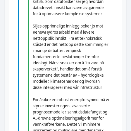
kritisk. Som dataforsker ser jeg hvordan
datadrevet innsikt kan være avgjørende
for å optimalisere komplekse systemer.
Siljes opprinnelige innlegg peker jo mot
RenewHydros arbeid med å levere
nettopp slik innsikt. Fra et teknokratisk
ståsted er det nettopp dette som mangler
i mange debatter: empirisk
fundamenterte beslutninger fremfor
ideologi. Når vi snakker om å "ta vare på
skaperverket", handler det om å forstå
systemene det består av – hydrologiske
modeller, klimascenarioer og hvordan
disse interagerer med vår infrastruktur.
For å sikre en robust energiforsyning må vi
styrke investeringen i avanserte
prognosemodeller, sanntidsdatafangst og
AI-drevne optimaliseringsalgoritmer for
vannkraftverkene. Dette vil minimere
usikkerhet og muliggjøre mer dynamisk