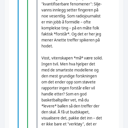
"kvantifiserbare fenomener": Silje-
vanns innlegg setter fingeren på
noe vesentlig. Som radiojournalist
er min jobb å formidle – ofte
komplekse ting – på en måte folk
faktisk *forstår*. Og det er her jeg
mener Anette treffer spikeren på
hodet.
Visst, vitenskapen *må* være solid.
Ingen tvil. Men hva hjelper det
med de smarteste modellene og
den mest grundige forskningen
om det ender opp som støvete
rapporter ingen forstår eller vil
handle etter? Som en god
basketballspiller vet, må du
*levere* ballen så den treffer der
den skal. Å få ut budskapet,
visualisere det, pakke det inn – det
er ikke bare et "verktøy", det er