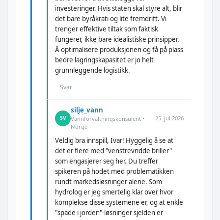
investeringer. Hvis staten skal styre alt, blir
det bare byråkrati og lite fremdrift. Vi
trenger effektive tiltak som faktisk
fungerer, ikke bare idealistiske prinsipper.
Å optimalisere produksjonen og få på plass
bedre lagringskapasitet er jo helt
grunnleggende logistikk.
Svar
silje_vann
25. jul 2026
SV
Vannforvaltningskonsulent •
Norge
Veldig bra innspill, Ivar! Hyggelig å se at
det er flere med "venstrevridde briller"
som engasjerer seg her. Du treffer
spikeren på hodet med problematikken
rundt markedsløsninger alene. Som
hydrolog er jeg smertelig klar over hvor
komplekse disse systemene er, og at enkle
"spade i jorden"-løsninger sjelden er