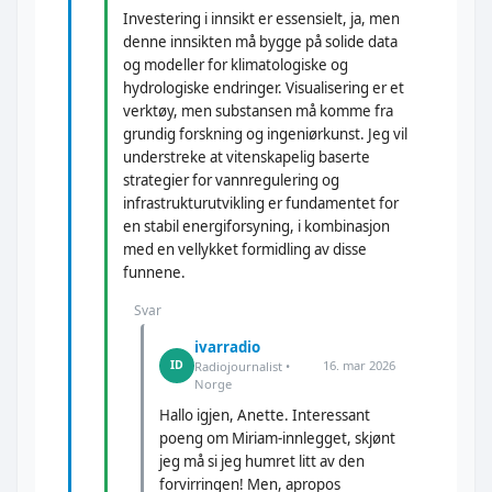
Investering i innsikt er essensielt, ja, men
denne innsikten må bygge på solide data
og modeller for klimatologiske og
hydrologiske endringer. Visualisering er et
verktøy, men substansen må komme fra
grundig forskning og ingeniørkunst. Jeg vil
understreke at vitenskapelig baserte
strategier for vannregulering og
infrastrukturutvikling er fundamentet for
en stabil energiforsyning, i kombinasjon
med en vellykket formidling av disse
funnene.
Svar
ivarradio
16. mar 2026
ID
Radiojournalist •
Norge
Hallo igjen, Anette. Interessant
poeng om Miriam-innlegget, skjønt
jeg må si jeg humret litt av den
forvirringen! Men, apropos