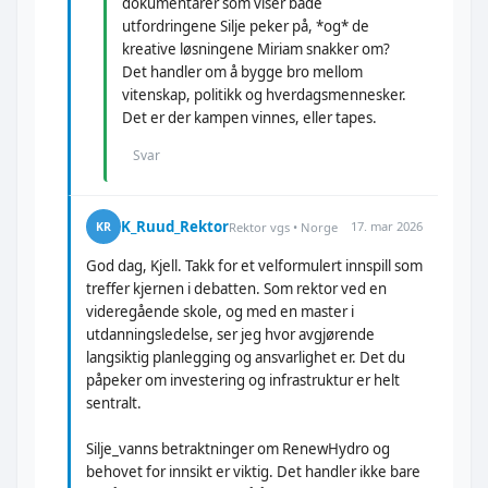
dokumentarer som viser både
utfordringene Silje peker på, *og* de
kreative løsningene Miriam snakker om?
Det handler om å bygge bro mellom
vitenskap, politikk og hverdagsmennesker.
Det er der kampen vinnes, eller tapes.
Svar
K_Ruud_Rektor
17. mar 2026
KR
Rektor vgs • Norge
God dag, Kjell. Takk for et velformulert innspill som
treffer kjernen i debatten. Som rektor ved en
videregående skole, og med en master i
utdanningsledelse, ser jeg hvor avgjørende
langsiktig planlegging og ansvarlighet er. Det du
påpeker om investering og infrastruktur er helt
sentralt.
Silje_vanns betraktninger om RenewHydro og
behovet for innsikt er viktig. Det handler ikke bare