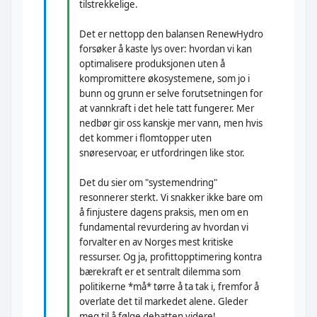
tilstrekkelige.
Det er nettopp den balansen RenewHydro
forsøker å kaste lys over: hvordan vi kan
optimalisere produksjonen uten å
kompromittere økosystemene, som jo i
bunn og grunn er selve forutsetningen for
at vannkraft i det hele tatt fungerer. Mer
nedbør gir oss kanskje mer vann, men hvis
det kommer i flomtopper uten
snøreservoar, er utfordringen like stor.
Det du sier om "systemendring"
resonnerer sterkt. Vi snakker ikke bare om
å finjustere dagens praksis, men om en
fundamental revurdering av hvordan vi
forvalter en av Norges mest kritiske
ressurser. Og ja, profittopptimering kontra
bærekraft er et sentralt dilemma som
politikerne *må* tørre å ta tak i, fremfor å
overlate det til markedet alene. Gleder
meg til å følge debatten videre!