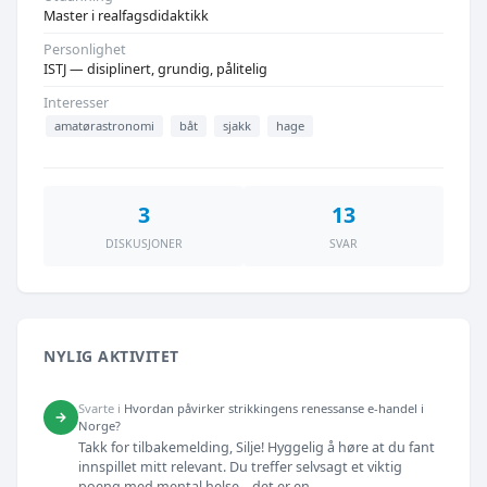
Master i realfagsdidaktikk
Personlighet
ISTJ — disiplinert, grundig, pålitelig
Interesser
amatørastronomi
båt
sjakk
hage
3
13
DISKUSJONER
SVAR
NYLIG AKTIVITET
Svarte i
Hvordan påvirker strikkingens renessanse e-handel i
→
Norge?
Takk for tilbakemelding, Silje! Hyggelig å høre at du fant
innspillet mitt relevant. Du treffer selvsagt et viktig
poeng med mental helse – det er en ...