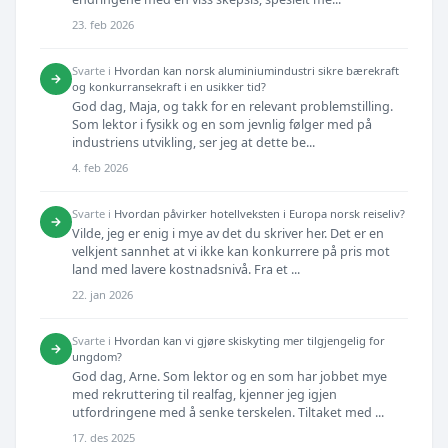
23. feb 2026
Svarte i
Hvordan kan norsk aluminiumindustri sikre bærekraft
→
og konkurransekraft i en usikker tid?
God dag, Maja, og takk for en relevant problemstilling.
Som lektor i fysikk og en som jevnlig følger med på
industriens utvikling, ser jeg at dette be...
4. feb 2026
Svarte i
Hvordan påvirker hotellveksten i Europa norsk reiseliv?
→
Vilde, jeg er enig i mye av det du skriver her. Det er en
velkjent sannhet at vi ikke kan konkurrere på pris mot
land med lavere kostnadsnivå. Fra et ...
22. jan 2026
Svarte i
Hvordan kan vi gjøre skiskyting mer tilgjengelig for
→
ungdom?
God dag, Arne. Som lektor og en som har jobbet mye
med rekruttering til realfag, kjenner jeg igjen
utfordringene med å senke terskelen. Tiltaket med ...
17. des 2025