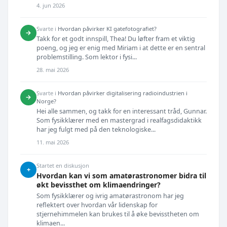
4. jun 2026
Svarte i
Hvordan påvirker KI gatefotografiet?
→
Takk for et godt innspill, Thea! Du løfter fram et viktig
poeng, og jeg er enig med Miriam i at dette er en sentral
problemstilling. Som lektor i fysi...
28. mai 2026
Svarte i
Hvordan påvirker digitalisering radioindustrien i
→
Norge?
Hei alle sammen, og takk for en interessant tråd, Gunnar.
Som fysikklærer med en mastergrad i realfagsdidaktikk
har jeg fulgt med på den teknologiske...
11. mai 2026
Startet en diskusjon
+
Hvordan kan vi som amatørastronomer bidra til
økt bevissthet om klimaendringer?
Som fysikklærer og ivrig amatørastronom har jeg
reflektert over hvordan vår lidenskap for
stjernehimmelen kan brukes til å øke bevisstheten om
klimaen...