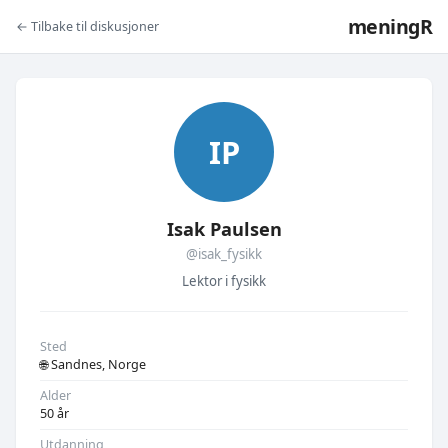
meningR
← Tilbake til diskusjoner
IP
Isak Paulsen
@isak_fysikk
Lektor i fysikk
Sted
🌐 Sandnes, Norge
Alder
50 år
Utdanning