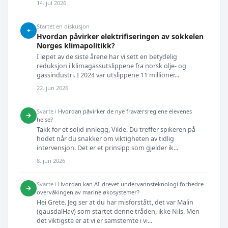
14. jul 2026
Startet en diskusjon
+
Hvordan påvirker elektrifiseringen av sokkelen
Norges klimapolitikk?
I løpet av de siste årene har vi sett en betydelig
reduksjon i klimagassutslippene fra norsk olje- og
gassindustri. I 2024 var utslippene 11 millioner...
22. jun 2026
Svarte i
Hvordan påvirker de nye fraværsreglene elevenes
→
helse?
Takk for et solid innlegg, Vilde. Du treffer spikeren på
hodet når du snakker om viktigheten av tidlig
intervensjon. Det er et prinsipp som gjelder ik...
8. jun 2026
Svarte i
Hvordan kan AI-drevet undervannsteknologi forbedre
→
overvåkingen av marine økosystemer?
Hei Grete. Jeg ser at du har misforstått, det var Malin
(gausdalHav) som startet denne tråden, ikke Nils. Men
det viktigste er at vi er samstemte i vi...