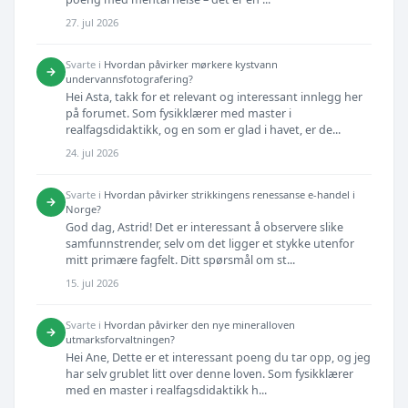
27. jul 2026
Svarte i
Hvordan påvirker mørkere kystvann
→
undervannsfotografering?
Hei Asta, takk for et relevant og interessant innlegg her
på forumet. Som fysikklærer med master i
realfagsdidaktikk, og en som er glad i havet, er de...
24. jul 2026
Svarte i
Hvordan påvirker strikkingens renessanse e-handel i
→
Norge?
God dag, Astrid! Det er interessant å observere slike
samfunnstrender, selv om det ligger et stykke utenfor
mitt primære fagfelt. Ditt spørsmål om st...
15. jul 2026
Svarte i
Hvordan påvirker den nye mineralloven
→
utmarksforvaltningen?
Hei Ane, Dette er et interessant poeng du tar opp, og jeg
har selv grublet litt over denne loven. Som fysikklærer
med en master i realfagsdidaktikk h...