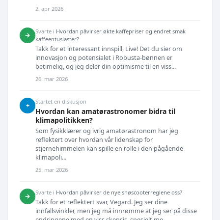
2. apr 2026
Svarte i
Hvordan påvirker økte kaffepriser og endret smak
→
kaffeentusiaster?
Takk for et interessant innspill, Live! Det du sier om
innovasjon og potensialet i Robusta-bønnen er
betimelig, og jeg deler din optimisme til en viss...
26. mar 2026
Startet en diskusjon
+
Hvordan kan amatørastronomer bidra til
klimapolitikken?
Som fysikklærer og ivrig amatørastronom har jeg
reflektert over hvordan vår lidenskap for
stjernehimmelen kan spille en rolle i den pågående
klimapoli...
25. mar 2026
Svarte i
Hvordan påvirker de nye snøscooterreglene oss?
→
Takk for et reflektert svar, Vegard. Jeg ser dine
innfallsvinkler, men jeg må innrømme at jeg ser på disse
endringene med en viss skepsis, spesielt me...