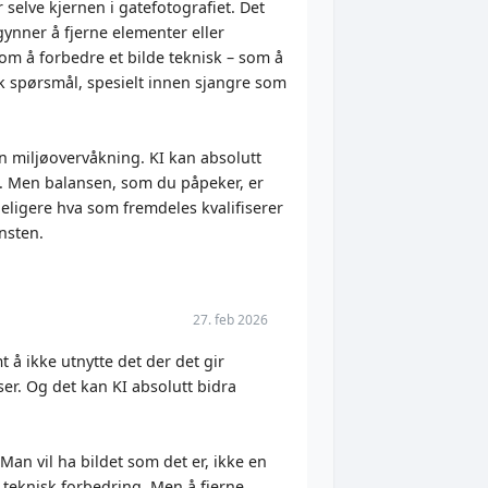
 selve kjernen i gatefotografiet. Det
egynner å fjerne elementer eller
lom å forbedre et bilde teknisk – som å
sk spørsmål, spesielt innen sjangre som
nen miljøovervåkning. KI kan absolutt
ykk. Men balansen, som du påpeker, er
deligere hva som fremdeles kvalifiserer
nsten.
27. feb 2026
t å ikke utnytte det der det gir
ser. Og det kan KI absolutt bidra
Man vil ha bildet som det er, ikke en
n teknisk forbedring. Men å fjerne