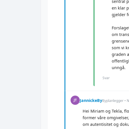
sentral p
en klar 
gjelder 
Forslage
om trans
grensene
som vi k
graden av
offentlig
unngå.
Svar
JannickeBy
JT
Byplanlegger • 
Hei Miriam og Tekla, fl
former våre omgivelser,
om autentisitet og dok