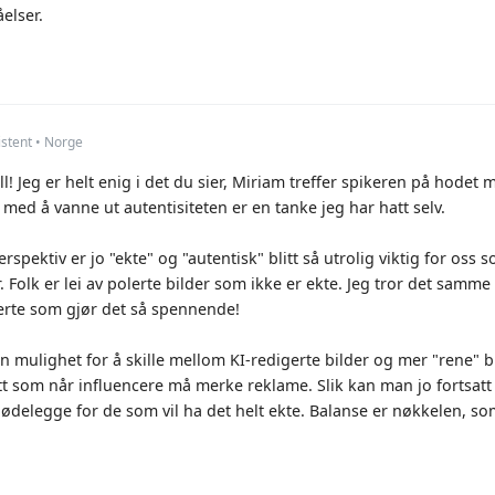
elser.
stent • Norge
ll! Jeg er helt enig i det du sier, Miriam treffer spikeren på hodet
 med å vanne ut autentisiteten er en tanke jeg har hatt selv.
rspektiv er jo "ekte" og "autentisk" blitt så utrolig viktig for os
. Folk er lei av polerte bilder som ikke er ekte. Jeg tror det samme 
rerte som gjør det så spennende!
en mulighet for å skille mellom KI-redigerte bilder og mer "rene" 
itt som når influencere må merke reklame. Slik kan man jo fortsatt 
ødelegge for de som vil ha det helt ekte. Balanse er nøkkelen, som 