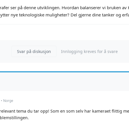
afer ser på denne utviklingen. Hvordan balanserer vi bruken av KI
nytter nye teknologiske muligheter? Del gjerne dine tanker og erf
Svar på diskusjon
Innlogging kreves for å svare
 • Norge
g relevant tema du tar opp! Som en som selv har kameraet flittig
blemstillingen.