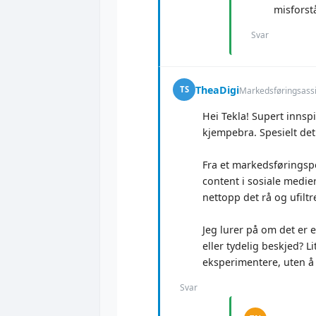
misforstå
Svar
TheaDigi
TS
Markedsføringsassi
Hei Tekla! Supert innspi
kjempebra. Spesielt det
Fra et markedsføringspe
content i sosiale medier
nettopp det rå og ufilt
Jeg lurer på om det er 
eller tydelig beskjed? L
eksperimentere, uten å 
Svar