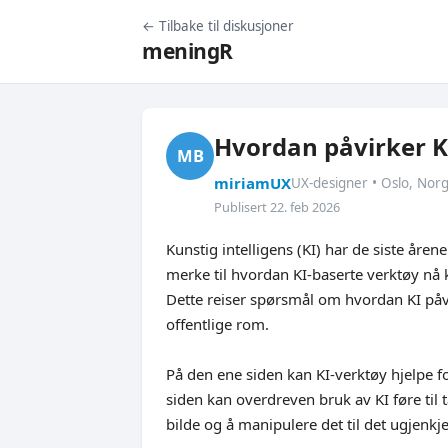
← Tilbake til diskusjoner
meningR
Hvordan påvirker K
MB
miriamUX
UX-designer • Oslo, Nor
Publisert 22. feb 2026
Kunstig intelligens (KI) har de siste årene
merke til hvordan KI-baserte verktøy nå k
Dette reiser spørsmål om hvordan KI påvi
offentlige rom.
På den ene siden kan KI-verktøy hjelpe 
siden kan overdreven bruk av KI føre ti
bilde og å manipulere det til det ugjenkj