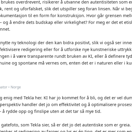
 brukes overdrevent, risikerer å utvanne den autentisiteten som er
, rent og uforfalsket, slik det utspiller seg foran linsen. Når vi b
 dokumentasjon til en form for konstruksjon. Hvor går grensen mel
 – og å endre dets budskap eller virkelighet? For meg er det et eti
nnet.
tnytte ny teknologi der den kan bidra positivt, slik vi også ser in
effektivisere redigering eller for å utforske nye kunstneriske uttr
ngen i å være transparente rundt bruken av KI, eller å definere ty
nuine og spontane må vernes om, enten det er i naturen eller i ku
nator • Norge
g enig med Tekla her. KI har jo kommet for å bli, og det er vel dum
kperspektiv handler det jo om effektivitet og å optimalisere proses
 å rydde opp og finslipe uten at det tar så mye tid.
atefoto, som Tekla sier, så er det jo det autentiske som er greia. 
 tenker at redigering av farger og lys er én ting, det er mer som e