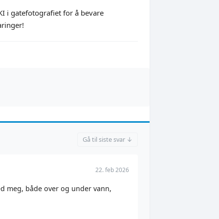
 i gatefotografiet for å bevare
aringer!
Gå til siste svar ↓
22. feb 2026
 med meg, både over og under vann,