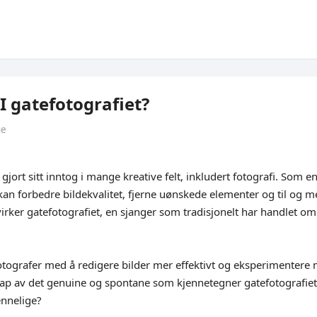
I gatefotografiet?
ge
 gjort sitt inntog i mange kreative felt, inkludert fotografi. Som e
an forbedre bildekvalitet, fjerne uønskede elementer og til og me
rker gatefotografiet, en sjanger som tradisjonelt har handlet om 
fotografer med å redigere bilder mer effektivt og eksperimentere
l tap av det genuine og spontane som kjennetegner gatefotografie
ennelige?