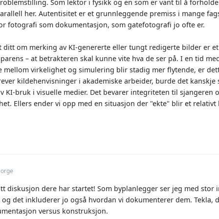
roblemstilling. Som lektor i fysikk og en som er vant til å forholde
parallell her. Autentisitet er et grunnleggende premiss i mange
for fotografi som dokumentasjon, som gatefotografi jo ofte er.
t ditt om merking av KI-genererte eller tungt redigerte bilder er 
parens – at betrakteren skal kunne vite hva de ser på. I en tid med
 mellom virkelighet og simulering blir stadig mer flytende, er d
rever kildehenvisninger i akademiske arbeider, burde det kanskje s
 KI-bruk i visuelle medier. Det bevarer integriteten til sjangeren 
het. Ellers ender vi opp med en situasjon der "ekte" blir et relativ
Norge
ott diskusjon dere har startet! Som byplanlegger ser jeg med stor
 og det inkluderer jo også hvordan vi dokumenterer dem. Tekla, d
umentasjon versus konstruksjon.