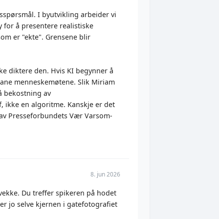
spørsmål. I byutvikling arbeider vi
 for å presentere realistiske
som er "ekte". Grensene blir
ikke diktere den. Hvis KI begynner å
pontane menneskemøtene. Slik Miriam
på bekostning av
, ikke en algoritme. Kanskje er det
rt av Presseforbundets Vær Varsom-
8. jun 2026
å vekke. Du treffer spikeren på hodet
 jo selve kjernen i gatefotografiet