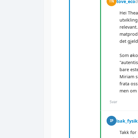
tove_eco
TN
Ø
Hei Thea
utviklin
relevant.
matprodu
det gjeld
Som økolo
"autenti
bare este
Miriam så
frata oss
men om e
Svar
isak_fysi
IP
Takk for 