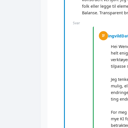
folk eller legge til elem
Balanse. Transparent br
Svar
ingvildDa
IF
Hei Wenc
helt eni
verktøye
tilpasse 
Jeg tenk
mulig, el
endringe
ting endr
For meg 
mye KI f
betrakte