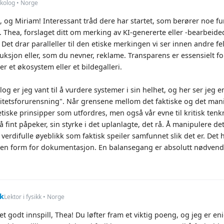
kolog • Norge
, og Miriam! Interessant tråd dere har startet, som berører noe fu
g. Thea, forslaget ditt om merking av KI-genererte eller -bearbeide
 Det drar paralleller til den etiske merkingen vi ser innen andre f
ksjon eller, som du nevner, reklame. Transparens er essensielt for
er et økosystem eller et bildegalleri.
g er jeg vant til å vurdere systemer i sin helhet, og her ser jeg en 
sitetsforurensning". Når grensene mellom det faktiske og det manip
tiske prinsipper som utfordres, men også vår evne til kritisk tenkn
 fint påpeker, sin styrke i det uplanlagte, det rå. Å manipulere de
 verdifulle øyeblikk som faktisk speiler samfunnet slik det er. Det
n form for dokumentasjon. En balansegang er absolutt nødvend
kk
Lektor i fysikk • Norge
et godt innspill, Thea! Du løfter fram et viktig poeng, og jeg er en