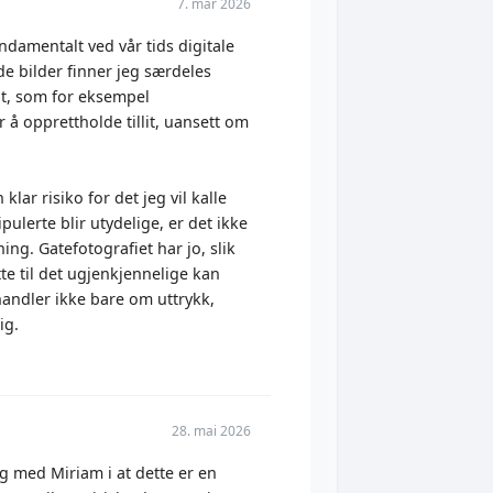
7. mar 2026
ndamentalt ved vår tids digitale
de bilder finner jeg særdeles
elt, som for eksempel
 å opprettholde tillit, uansett om
klar risiko for det jeg vil kalle
ulerte blir utydelige, er det ikke
ing. Gatefotografiet har jo, slik
tte til det ugjenkjennelige kan
 handler ikke bare om uttrykk,
ig.
28. mai 2026
ig med Miriam i at dette er en