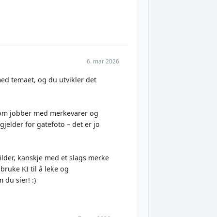
6. mar 2026
 med temaet, og du utvikler det
s som jobber med merkevarer og
gjelder for gatefoto – det er jo
bilder, kanskje med et slags merke
bruke KI til å leke og
du sier! :)