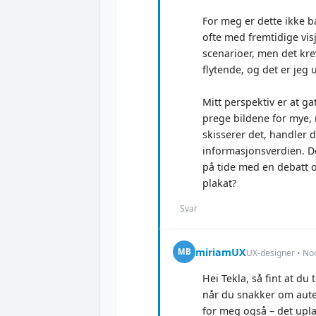
For meg er dette ikke b
ofte med fremtidige vis
scenarioer, men det kre
flytende, og det er jeg 
Mitt perspektiv er at ga
prege bildene for mye, 
skisserer det, handler 
informasjonsverdien. De
på tide med en debatt o
plakat?
Svar
miriamUX
MB
UX-designer • No
Hei Tekla, så fint at du
når du snakker om aute
for meg også – det upla