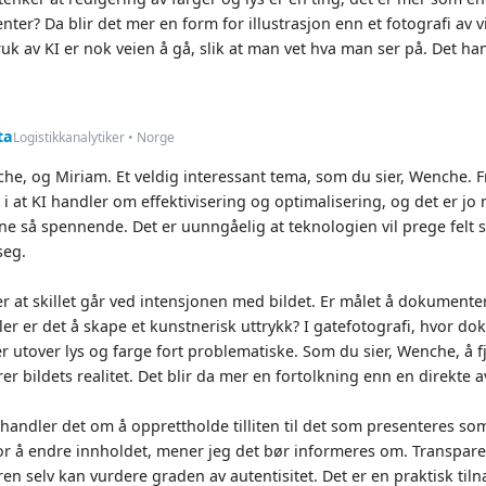
enter? Da blir det mer en form for illustrasjon enn et fotografi av v
uk av KI er nok veien å gå, slik at man vet hva man ser på. Det ha
ta
Logistikkanalytiker • Norge
he, og Miriam. Et veldig interessant tema, som du sier, Wenche. Fr
g i at KI handler om effektivisering og optimalisering, og det er jo
ne så spennende. Det er uunngåelig at teknologien vil prege felt so
seg.
er at skillet går ved intensjonen med bildet. Er målet å dokumente
ler er det å skape et kunstnerisk uttrykk? I gatefotografi, hvor do
r utover lys og farge fort problematiske. Som du sier, Wenche, å fj
er bildets realitet. Det blir da mer en fortolkning enn en direkte 
handler det om å opprettholde tilliten til det som presenteres som 
or å endre innholdet, mener jeg det bør informeres om. Transparen
ren selv kan vurdere graden av autentisitet. Det er en praktisk ti