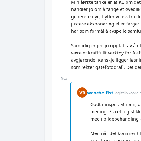
Min første tanke er at KI, om det
handler jo om å fange et øyeblikk
generere nye, flytter vi oss fra
justere eksponering eller farger
har som formål å avspeile samfu
Samtidig er jeg jo opptatt av å u
være et kraftfullt verktøy for å 
avgjørende. Kanskje ligger løsni
som "ekte" gatefotografi. Det ge
Svar
wenche_flyt
WG
Logistikkkoordi
Godt innspill, Miriam, o
mening. Fra et logistik
med i bildebehandling –
Men når det kommer til g
konstruert versjon. Jeg