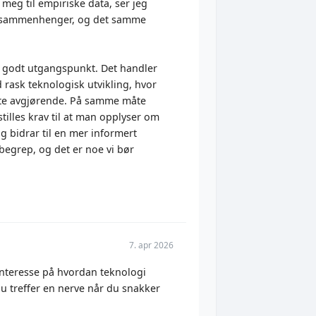
 meg til empiriske data, ser jeg
 fagsammenhenger, og det samme
et godt utgangspunkt. Det handler
 rask teknologisk utvikling, hvor
ette avgjørende. På samme måte
tilles krav til at man opplyser om
og bidrar til en mer informert
t begrep, og det er noe vi bør
7. apr 2026
 interesse på hvordan teknologi
u treffer en nerve når du snakker