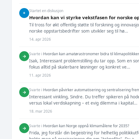
Startet en diskusjon
+
Hvordan kan vi styrke vekstfasen for norske o
Til tross for økt offentlig støtte til forskning og innovas
norske oppstartsbedrifter som utvikler seg til hø...
14. apr 2026
Svarte i
Hvordan kan amatørastronomer bidra til klimapolitikke
→
Isak, Interessant problemstilling du tar opp. Som en so
fokus alltid på skalerbare løsninger og konkret ve...
11. apr 2026
Svarte i
Hvordan påvirker automatisering og sentralisering fremt
→
Interessant vinkling, Sindre. Du treffer spikeren på ho
versus lokal verdiskapning – et evig dilemma i kapital...
18. mar 2026
Svarte i
Hvordan kan Norge oppnå klimamålene for 2035?
→
Frida, jeg forstår din begeistring for helhetlig politi