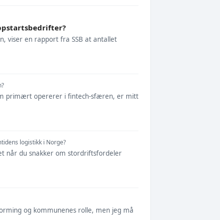
ppstartsbedrifter?
jon, viser en rapport fra SSB at antallet
n?
m primært opererer i fintech-sfæren, er mitt
idens logistikk i Norge?
det når du snakker om stordriftsfordeler
kkutforming og kommunenes rolle, men jeg må