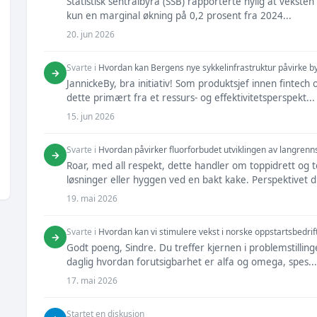
Statistisk sentralbyrå (SSB) rapporterte nylig at veksten 
kun en marginal økning på 0,2 prosent fra 2024...
20. jun 2026
Svarte i
Hvordan kan Bergens nye sykkelinfrastruktur påvirke by
→
JannickeBy, bra initiativ! Som produktsjef innen fintec
dette primært fra et ressurs- og effektivitetsperspekt...
15. jun 2026
Svarte i
Hvordan påvirker fluorforbudet utviklingen av langrenn
→
Roar, med all respekt, dette handler om toppidrett og t
løsninger eller hyggen ved en bakt kake. Perspektivet di
19. mai 2026
Svarte i
Hvordan kan vi stimulere vekst i norske oppstartsbedrif
→
Godt poeng, Sindre. Du treffer kjernen i problemstilling
daglig hvordan forutsigbarhet er alfa og omega, spes...
17. mai 2026
Startet en diskusjon