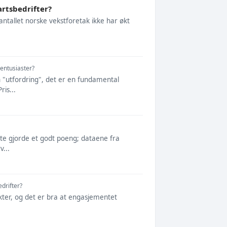
artsbedrifter?
 antallet norske vekstforetak ikke har økt
entusiaster?
n "utfordring", det er en fundamental
is...
ete gjorde et godt poeng; dataene fra
v...
drifter?
unkter, og det er bra at engasjementet