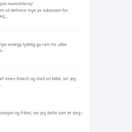
gital markedsføring?
om vil definere mye av suksessen for
eg...
njas innlegg tydelig ga rom for ulike
...
jef innen fintech og med en MBA, ser jeg
..
asjon og frihet, ser jeg dette som et steg i