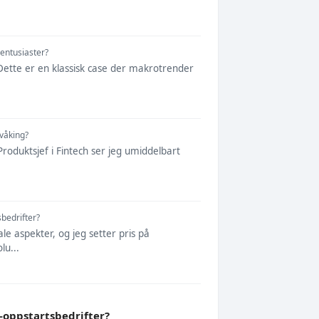
entusiaster?
 Dette er en klassisk case der makrotrender
våking?
roduktsjef i Fintech ser jeg umiddelbart
sbedrifter?
ale aspekter, og jeg setter pris på
lu...
h-oppstartsbedrifter?