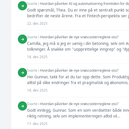
Svarte i
Hvordan påvirker AI og automatisering fremtiden for di
→
Godt spørsmål, Thea. Du er inne på et sentralt punkt s
bedrifter de neste årene. Fra et Fintech-perspektiv ser j
22. des 2025
Svarte i
Hvordan påvirker de nye snøscooterreglene oss?
→
Camilla, jeg må si jeg er uenig i din betoning, selv om A
tolkninger. Å snakke om "uopprettelige inngrep" og "dyp
18. des 2025
Svarte i
Hvordan påvirker de nye snøscooterreglene oss?
→
Hei Gunnar, takk for at du tar opp dette. Som Produkts
alltid på slike endringer fra et pragmatisk og økonomis.
18. des 2025
Svarte i
Hvordan påvirker de nye snøscooterreglene oss?
→
Godt innlegg, Gunnar. Som en som verdsetter både innov
riktig retning, selv om implementeringen alltid vil...
17. des 2025