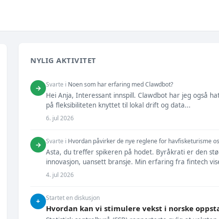
NYLIG AKTIVITET
Svarte i
Noen som har erfaring med Clawdbot?
→
Hei Anja, Interessant innspill. Clawdbot har jeg også h
på fleksibiliteten knyttet til lokal drift og data...
6. jul 2026
Svarte i
Hvordan påvirker de nye reglene for havfisketurisme o
→
Asta, du treffer spikeren på hodet. Byråkrati er den stø
innovasjon, uansett bransje. Min erfaring fra fintech vise
4. jul 2026
Startet en diskusjon
+
Hvordan kan vi stimulere vekst i norske oppst