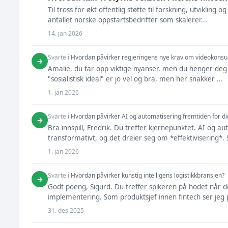
Til tross for økt offentlig støtte til forskning, utvikling 
antallet norske oppstartsbedrifter som skalerer...
14. jan 2026
Svarte i
Hvordan påvirker regjeringens nye krav om videokonsul
→
Amalie, du tar opp viktige nyanser, men du henger de
"sosialistisk ideal" er jo vel og bra, men her snakker ...
1. jan 2026
Svarte i
Hvordan påvirker AI og automatisering fremtiden for di
→
Bra innspill, Fredrik. Du treffer kjernepunktet. AI og 
transformativt, og det dreier seg om *effektivisering*.
1. jan 2026
Svarte i
Hvordan påvirker kunstig intelligens logistikkbransjen?
→
Godt poeng, Sigurd. Du treffer spikeren på hodet når de
implementering. Som produktsjef innen fintech ser jeg p
31. des 2025