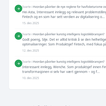
Svarte i
Hvordan påvirker de nye reglene for havfisketurisme o
→
Hei Asta, Interessant innlegg og relevant problemstillin
Fintech og en som har sett verdien av digitalisering o...
15. des 2025
Svarte i
Hvordan påvirker kunstig intelligens logistikkbransjen?
→
Godt poeng, Silje. Det er alltid kritisk å se den helhetli
optimaliseringer. Som Produktsjef Fintech, med fokus på
12. des 2025
Svarte i
Hvordan påvirker kunstig intelligens logistikkbransjen?
→
Interessant innlegg, Wenche. Som produktsjef innen Fintec
transformasjonen vi selv har vært gjennom – og f...
10. des 2025