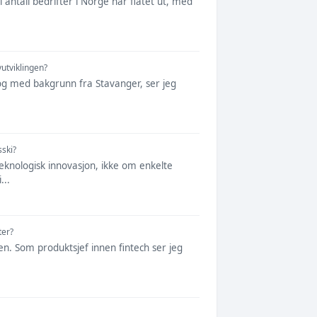
i antall bedrifter i Norge har flatet ut, med
utviklingen?
h og med bakgrunn fra Stavanger, ser jeg
sski?
eknologisk innovasjon, ikke om enkelte
...
ter?
en. Som produktsjef innen fintech ser jeg