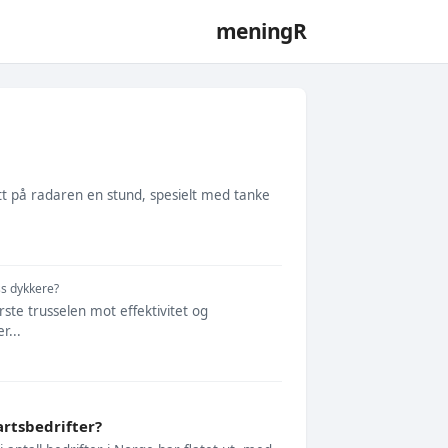
meningR
att på radaren en stund, spesielt med tanke
ss dykkere?
rste trusselen mot effektivitet og
r...
artsbedrifter?