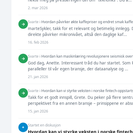
hekte meg på presiseringen din om "teknofiks". Du a...
2. mar 2026
Svarte i
Hvordan påvirker økte kaffepriser og endret smak kaffe
→
marteSykler, takk for et relevant og betimelig innlegg.
direkte påvirker mikronivået, altså den daglige kaf...
16. feb 2026
Svarte i
Hvordan kan maskinlæring revolusjonere seismisk over
→
God dag, Anette. Interessant tråd du har startet. Som P
paralleller til vår egen bransje, der dataanalyse og ...
21. jan 2026
Svarte i
Hvordan kan vi styrke veksten i norske fintech-oppstart
→
Takk for et godt innspill, Grete. Du peker på flere sentr
perspektivet fra en annen bransje – prinsippene er abso
15. jan 2026
Startet en diskusjon
+
Hvordan kan vi styrke veksten i norske fintec