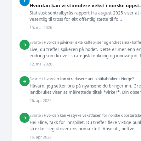
+
Hvordan kan vi stimulere vekst i norske oppst
Statistisk sentralbyrås rapport fra august 2025 viser at
vesentlig til tross for økt offentlig støtte til fo...
15. mai 2026
Svarte i
Hvordan påvirker økte kaffepriser og endret smak kaffe
→
Live, du treffer spikeren på hodet. Dette er mer enn e
endring som krever strategisk tenkning og innovasjon. Pr
12. mai 2026
Svarte i
Hvordan kan vi redusere antibiotikabruken i Norge?
→
Håvard, jeg setter pris på nyansene du bringer inn. Gr
landbruket viser at målrettede tiltak *virker*. Din obser
26. apr 2026
Svarte i
Hvordan kan vi styrke vekstfasen for norske oppstartsbe
→
Hei Eline, takk for innspillet. Du treffer flere viktige p
strekker seg utover ens primærfelt. Absolutt, nettve...
16. apr 2026