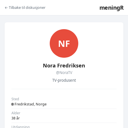
meningR
← Tilbake til diskusjoner
NF
Nora Fredriksen
@NoraTV
TV-produsent
Sted
🌐 Fredrikstad, Norge
Alder
38 år
Utdanning