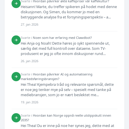
Svarte i
Hvordan påvirker økte kaffepriser vår kaffekultur?
→
Heisann! Marte, du treffer spikeren på hodet med denne
diskusjonen. Og Simen, du kommer jo med en
betryggende analyse fra et forsyningsperspektiv – a...
27. jan 2026
Svarte i
Noen som har erfaring med Clawdbot?
→
Hei Anja og Noah! Dette høres jo sykt spennende ut,
særlig det med full kontroll over dataene. Som TV-
produsent er jeg jo ofte innom diskusjoner rund...
26. jan 2026
Svarte i
Hvordan påvirker AI og automatisering
→
markedsføringsbransjen?
Hei Thea! Kjempebra tråd og relevante spørsmål, dette
er noe jeg tenker mye på selv – spesielt med tanke på
mediebransjen, som jo er nært beslektet me...
19. jan 2026
Svarte i
Hvordan kan Norge oppnå reelle utslippskutt innen
→
2035?
Hei Thea! Du er inne på noe her synes jeg, dette med at