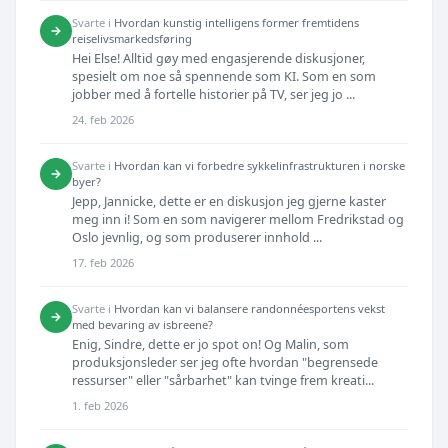
Svarte i
Hvordan kunstig intelligens former fremtidens
→
reiselivsmarkedsføring
Hei Else! Alltid gøy med engasjerende diskusjoner,
spesielt om noe så spennende som KI. Som en som
jobber med å fortelle historier på TV, ser jeg jo ...
24. feb 2026
Svarte i
Hvordan kan vi forbedre sykkelinfrastrukturen i norske
→
byer?
Jepp, Jannicke, dette er en diskusjon jeg gjerne kaster
meg inn i! Som en som navigerer mellom Fredrikstad og
Oslo jevnlig, og som produserer innhold ...
17. feb 2026
Svarte i
Hvordan kan vi balansere randonnéesportens vekst
→
med bevaring av isbreene?
Enig, Sindre, dette er jo spot on! Og Malin, som
produksjonsleder ser jeg ofte hvordan "begrensede
ressurser" eller "sårbarhet" kan tvinge frem kreati...
1. feb 2026