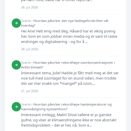
28. jul 2026
Svarte i
Hvordan påvirker den nye fastlegeforskriften vår
→
hverdag?
Hei Ane! Helt enig med deg, Håvard har et viktig poeng
her. Som en som jobber innen media og er vant til raske
endringer og digitalisering – og for å ...
28. jul 2026
Svarte i
Hvordan påvirker rekordhøye ozonkonsentrasjoner i
→
Arktis klimaet?
Interessant tema, Julie! Hadde jo fått med meg at det var
noe tull med ozonlaget for en stund siden, men trodde
det var mer snakk om *mangel* på ozon,...
21. jul 2026
Svarte i
Hvordan påvirker rekordhøye havtemperaturer og
→
havnivåstigning kystsamfunn?
Interessant innlegg, Malin! Disse tallene er jo ganske
gufne, og viser at klimaendringene ikke er noe abstrakt
fremtidsproblem – det er her, nå. Som e...