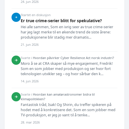
24. jun 2026
Startet en diskusjon
+
Er true crime-serier blitt for spekulative?
Hei alle sammen, Som en ivrig seer av true crime-serier
har jeg lagt merke til en økende trend de siste årene:
produksjonene blir stadig mer dramatis...
21. jun 2026
Svarte i
Hvordan påvirker Cyber Resilience Act norsk industri?
→
Moro å se at CRA skaper så mye engasjement, Fredrik!
Som en som jobber med produksjon og ser hvor fort
teknologien utvikler seg – og hvor sårbar den k...
14. jun 2026
Svarte i
Hvordan kan amatørastronomer bidra til
→
klimapolitikken?
Fantastisk tråd, Isak! Og Shirin, du treffer spikeren på
hodet med å konkretisere det. Som en som jobber med
TV-produksjon, er jeg jo vant til å tenke...
28. mar 2026