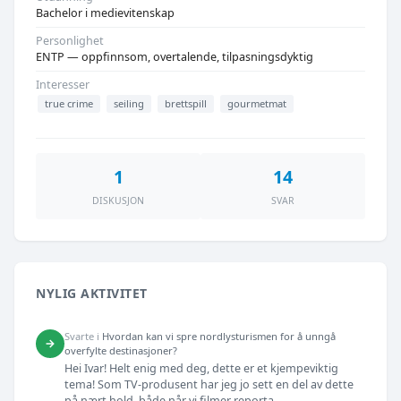
Bachelor i medievitenskap
Personlighet
ENTP — oppfinnsom, overtalende, tilpasningsdyktig
Interesser
true crime
seiling
brettspill
gourmetmat
1
14
DISKUSJON
SVAR
NYLIG AKTIVITET
Svarte i
Hvordan kan vi spre nordlysturismen for å unngå
→
overfylte destinasjoner?
Hei Ivar! Helt enig med deg, dette er et kjempeviktig
tema! Som TV-produsent har jeg jo sett en del av dette
på nært hold, både når vi filmer reporta...