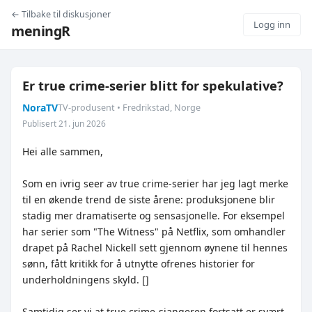
← Tilbake til diskusjoner
Logg inn
meningR
Er true crime-serier blitt for spekulative?
NoraTV
TV-produsent • Fredrikstad, Norge
Publisert 21. jun 2026
Hei alle sammen,
Som en ivrig seer av true crime-serier har jeg lagt merke
til en økende trend de siste årene: produksjonene blir
stadig mer dramatiserte og sensasjonelle. For eksempel
har serier som "The Witness" på Netflix, som omhandler
drapet på Rachel Nickell sett gjennom øynene til hennes
sønn, fått kritikk for å utnytte ofrenes historier for
underholdningens skyld. []
Samtidig ser vi at true crime-sjangeren fortsatt er svært