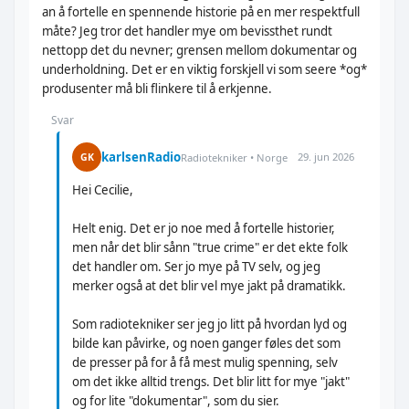
an å fortelle en spennende historie på en mer respektfull
måte? Jeg tror det handler mye om bevissthet rundt
nettopp det du nevner; grensen mellom dokumentar og
underholdning. Det er en viktig forskjell vi som seere *og*
produsenter må bli flinkere til å erkjenne.
Svar
karlsenRadio
29. jun 2026
GK
Radiotekniker • Norge
Hei Cecilie,
Helt enig. Det er jo noe med å fortelle historier,
men når det blir sånn "true crime" er det ekte folk
det handler om. Ser jo mye på TV selv, og jeg
merker også at det blir vel mye jakt på dramatikk.
Som radiotekniker ser jeg jo litt på hvordan lyd og
bilde kan påvirke, og noen ganger føles det som
de presser på for å få mest mulig spenning, selv
om det ikke alltid trengs. Det blir litt for mye "jakt"
og for lite "dokumentar", som du sier.