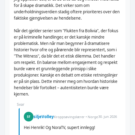
for å skape dramatikk. Det virker som om
underholdningsverdien stadig oftere prioriteres over den
faktiske gjengivelsen av hendelsene.
Når det gjelder serier som "Flukten fra Bolivia", der fokus
er på kriminelle handlinger, er det kanskje mindre
problematisk. Men når man begynner å dramatisere
historier hvor ofre og pårørende blir representert, som i
"The Witness", da blir det et etisk dilemma. Det handler
om respekt. En balanse mellom engasjement og respekt
burde være et grunnleggende prinsipp i slike
produksjoner. Kanskje en debatt om etiske retningslinjer
er på sin plass. Dette minner meg om hvordan historiske
hendelser blir fortolket – autentisiteten burde være
kjernen.
Svar
siljeVolley
30. jun 2026
SF
Kroppsøvingslærer • Norge
Hei Henrik! Og NoraTV, supert innlegg!