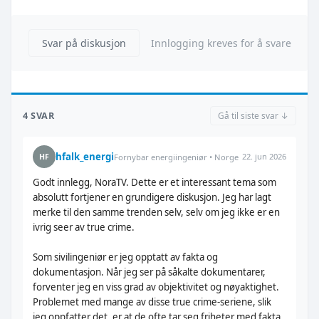
Svar på diskusjon
Innlogging kreves for å svare
4 SVAR
Gå til siste svar ↓
hfalk_energi
22. jun 2026
HF
Fornybar energiingeniør • Norge
Godt innlegg, NoraTV. Dette er et interessant tema som
absolutt fortjener en grundigere diskusjon. Jeg har lagt
merke til den samme trenden selv, selv om jeg ikke er en
ivrig seer av true crime.
Som sivilingeniør er jeg opptatt av fakta og
dokumentasjon. Når jeg ser på såkalte dokumentarer,
forventer jeg en viss grad av objektivitet og nøyaktighet.
Problemet med mange av disse true crime-seriene, slik
jeg oppfatter det, er at de ofte tar seg friheter med fakta