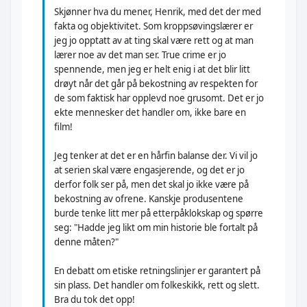
Skjønner hva du mener, Henrik, med det der med
fakta og objektivitet. Som kroppsøvingslærer er
jeg jo opptatt av at ting skal være rett og at man
lærer noe av det man ser. True crime er jo
spennende, men jeg er helt enig i at det blir litt
drøyt når det går på bekostning av respekten for
de som faktisk har opplevd noe grusomt. Det er jo
ekte mennesker det handler om, ikke bare en
film!
Jeg tenker at det er en hårfin balanse der. Vi vil jo
at serien skal være engasjerende, og det er jo
derfor folk ser på, men det skal jo ikke være på
bekostning av ofrene. Kanskje produsentene
burde tenke litt mer på etterpåklokskap og spørre
seg: "Hadde jeg likt om min historie ble fortalt på
denne måten?"
En debatt om etiske retningslinjer er garantert på
sin plass. Det handler om folkeskikk, rett og slett.
Bra du tok det opp!