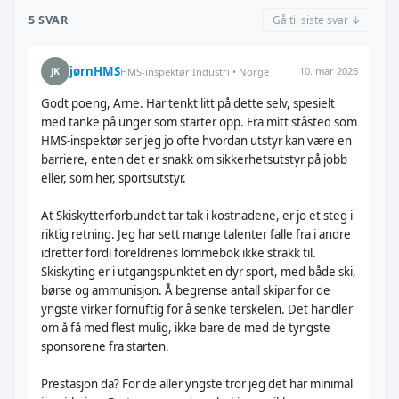
5 SVAR
Gå til siste svar ↓
jørnHMS
10. mar 2026
JK
HMS-inspektør Industri • Norge
Godt poeng, Arne. Har tenkt litt på dette selv, spesielt
med tanke på unger som starter opp. Fra mitt ståsted som
HMS-inspektør ser jeg jo ofte hvordan utstyr kan være en
barriere, enten det er snakk om sikkerhetsutstyr på jobb
eller, som her, sportsutstyr.
At Skiskytterforbundet tar tak i kostnadene, er jo et steg i
riktig retning. Jeg har sett mange talenter falle fra i andre
idretter fordi foreldrenes lommebok ikke strakk til.
Skiskyting er i utgangspunktet en dyr sport, med både ski,
børse og ammunisjon. Å begrense antall skipar for de
yngste virker fornuftig for å senke terskelen. Det handler
om å få med flest mulig, ikke bare de med de tyngste
sponsorene fra starten.
Prestasjon da? For de aller yngste tror jeg det har minimal