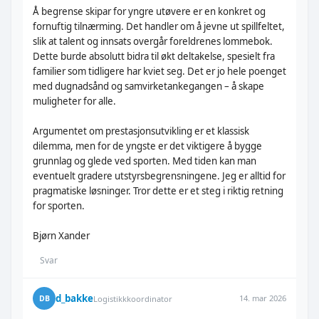
Å begrense skipar for yngre utøvere er en konkret og
fornuftig tilnærming. Det handler om å jevne ut spillfeltet,
slik at talent og innsats overgår foreldrenes lommebok.
Dette burde absolutt bidra til økt deltakelse, spesielt fra
familier som tidligere har kviet seg. Det er jo hele poenget
med dugnadsånd og samvirketankegangen – å skape
muligheter for alle.
Argumentet om prestasjonsutvikling er et klassisk
dilemma, men for de yngste er det viktigere å bygge
grunnlag og glede ved sporten. Med tiden kan man
eventuelt gradere utstyrsbegrensningene. Jeg er alltid for
pragmatiske løsninger. Tror dette er et steg i riktig retning
for sporten.
Bjørn Xander
Svar
d_bakke
14. mar 2026
DB
Logistikkkoordinator