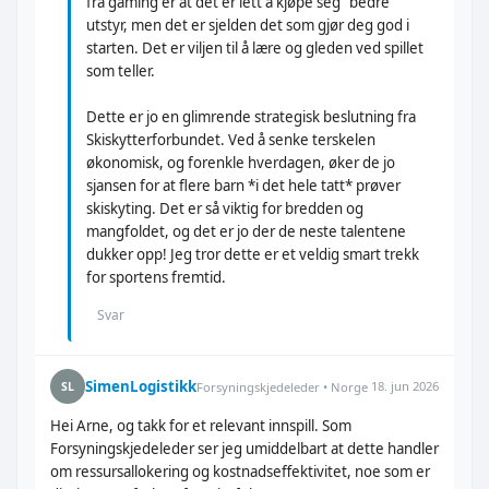
fra gaming er at det er lett å kjøpe seg "bedre"
utstyr, men det er sjelden det som gjør deg god i
starten. Det er viljen til å lære og gleden ved spillet
som teller.
Dette er jo en glimrende strategisk beslutning fra
Skiskytterforbundet. Ved å senke terskelen
økonomisk, og forenkle hverdagen, øker de jo
sjansen for at flere barn *i det hele tatt* prøver
skiskyting. Det er så viktig for bredden og
mangfoldet, og det er jo der de neste talentene
dukker opp! Jeg tror dette er et veldig smart trekk
for sportens fremtid.
Svar
SimenLogistikk
18. jun 2026
SL
Forsyningskjedeleder • Norge
Hei Arne, og takk for et relevant innspill. Som
Forsyningskjedeleder ser jeg umiddelbart at dette handler
om ressursallokering og kostnadseffektivitet, noe som er