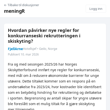
← Tilbake til diskusjoner
Logg inn
meningR
Hvordan påvirker nye regler for
konkurranseski rekrutteringen i
skiskyting?
FjellArne
Hotellsjef • Geilo, Norge
Publisert 10. mar 2026
Fra og med sesongen 2025/26 har Norges
Skiskytterforbund innført nye regler for konkurranseski,
med mål om å redusere økonomiske barrierer for unge
utøvere. Dette tiltaket kommer som en respons på en
undersøkelse fra 2023/24, hvor kostnader ble identifisert
som en betydelig hindring for rekruttering og deltakelse
i sporten. Begrensning av antall skipar for yngre utøvere
ble foreslått som et mulig tiltak for å gjøre skiskyting
mer tilgjengelig.