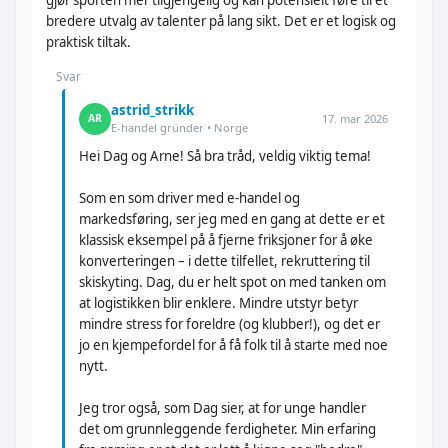
gjør sporten mer tilgjengelig og kan potensielt føre til et
bredere utvalg av talenter på lang sikt. Det er et logisk og
praktisk tiltak.
Svar
astrid_strikk
17. mar 2026
AR
E-handel gründer • Norge
Hei Dag og Arne! Så bra tråd, veldig viktig tema!
Som en som driver med e-handel og
markedsføring, ser jeg med en gang at dette er et
klassisk eksempel på å fjerne friksjoner for å øke
konverteringen – i dette tilfellet, rekruttering til
skiskyting. Dag, du er helt spot on med tanken om
at logistikken blir enklere. Mindre utstyr betyr
mindre stress for foreldre (og klubber!), og det er
jo en kjempefordel for å få folk til å starte med noe
nytt.
Jeg tror også, som Dag sier, at for unge handler
det om grunnleggende ferdigheter. Min erfaring