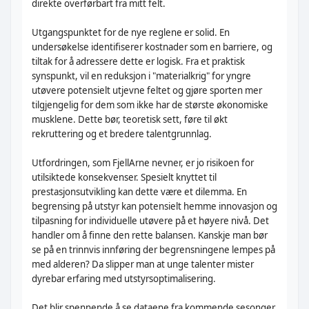
direkte overførbart fra mitt felt.
Utgangspunktet for de nye reglene er solid. En
undersøkelse identifiserer kostnader som en barriere, og
tiltak for å adressere dette er logisk. Fra et praktisk
synspunkt, vil en reduksjon i "materialkrig" for yngre
utøvere potensielt utjevne feltet og gjøre sporten mer
tilgjengelig for dem som ikke har de største økonomiske
musklene. Dette bør, teoretisk sett, føre til økt
rekruttering og et bredere talentgrunnlag.
Utfordringen, som FjellArne nevner, er jo risikoen for
utilsiktede konsekvenser. Spesielt knyttet til
prestasjonsutvikling kan dette være et dilemma. En
begrensing på utstyr kan potensielt hemme innovasjon og
tilpasning for individuelle utøvere på et høyere nivå. Det
handler om å finne den rette balansen. Kanskje man bør
se på en trinnvis innføring der begrensningene lempes på
med alderen? Da slipper man at unge talenter mister
dyrebar erfaring med utstyrsoptimalisering.
Det blir spennende å se dataene fra kommende sesonger.