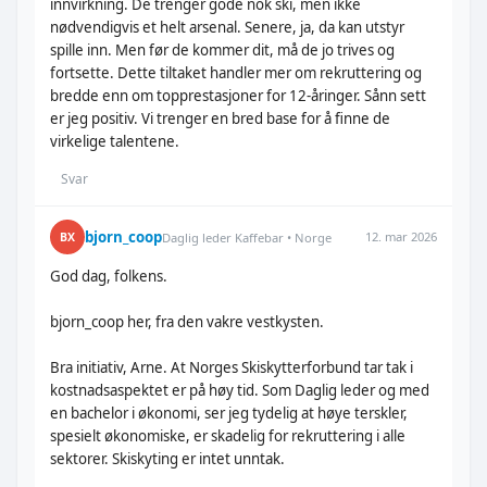
innvirkning. De trenger gode nok ski, men ikke
nødvendigvis et helt arsenal. Senere, ja, da kan utstyr
spille inn. Men før de kommer dit, må de jo trives og
fortsette. Dette tiltaket handler mer om rekruttering og
bredde enn om topprestasjoner for 12-åringer. Sånn sett
er jeg positiv. Vi trenger en bred base for å finne de
virkelige talentene.
Svar
bjorn_coop
12. mar 2026
BX
Daglig leder Kaffebar • Norge
God dag, folkens.
bjorn_coop her, fra den vakre vestkysten.
Bra initiativ, Arne. At Norges Skiskytterforbund tar tak i
kostnadsaspektet er på høy tid. Som Daglig leder og med
en bachelor i økonomi, ser jeg tydelig at høye terskler,
spesielt økonomiske, er skadelig for rekruttering i alle
sektorer. Skiskyting er intet unntak.