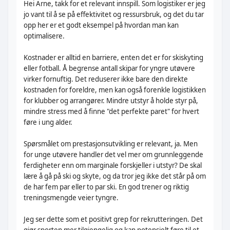
Hei Arne, takk for et relevant innspill. Som logistiker er jeg
jo vant til å se på effektivitet og ressursbruk, og det du tar
opp her er et godt eksempel på hvordan man kan
optimalisere.
Kostnader er alltid en barriere, enten det er for skiskyting
eller fotball. Å begrense antall skipar for yngre utøvere
virker fornuftig. Det reduserer ikke bare den direkte
kostnaden for foreldre, men kan også forenkle logistikken
for klubber og arrangører. Mindre utstyr å holde styr på,
mindre stress med å finne "det perfekte paret" for hvert
føre i ung alder.
Spørsmålet om prestasjonsutvikling er relevant, ja. Men
for unge utøvere handler det vel mer om grunnleggende
ferdigheter enn om marginale forskjeller i utstyr? De skal
lære å gå på ski og skyte, og da tror jeg ikke det står på om
de har fem par eller to par ski. En god trener og riktig
treningsmengde veier tyngre.
Jeg ser dette som et positivt grep for rekrutteringen. Det