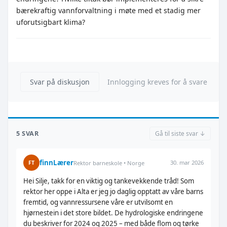
bærekraftig vannforvaltning i møte med et stadig mer
uforutsigbart klima?
Svar på diskusjon
Innlogging kreves for å svare
5 SVAR
Gå til siste svar ↓
finnLærer
30. mar 2026
FT
Rektor barneskole • Norge
Hei Silje, takk for en viktig og tankevekkende tråd! Som
rektor her oppe i Alta er jeg jo daglig opptatt av våre barns
fremtid, og vannressursene våre er utvilsomt en
hjørnestein i det store bildet. De hydrologiske endringene
du beskriver for 2024 og 2025 – med både flom og tørke