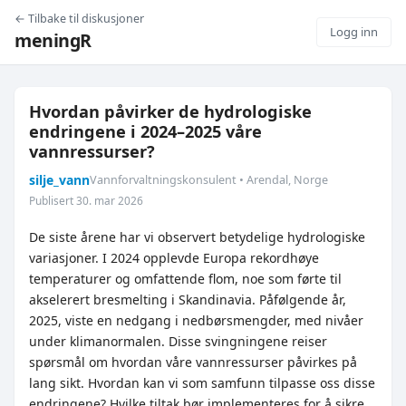
← Tilbake til diskusjoner
Logg inn
meningR
Hvordan påvirker de hydrologiske
endringene i 2024–2025 våre
vannressurser?
silje_vann
Vannforvaltningskonsulent • Arendal, Norge
Publisert 30. mar 2026
De siste årene har vi observert betydelige hydrologiske
variasjoner. I 2024 opplevde Europa rekordhøye
temperaturer og omfattende flom, noe som førte til
akselerert bresmelting i Skandinavia. Påfølgende år,
2025, viste en nedgang i nedbørsmengder, med nivåer
under klimanormalen. Disse svingningene reiser
spørsmål om hvordan våre vannressurser påvirkes på
lang sikt. Hvordan kan vi som samfunn tilpasse oss disse
endringene? Hvilke tiltak bør implementeres for å sikre