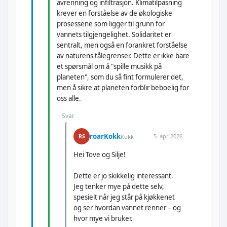
avrenning og infiltrasjon. Klimatilpasning
krever en forståelse av de økologiske
prosessene som ligger til grunn for
vannets tilgjengelighet. Solidaritet er
sentralt, men også en forankret forståelse
av naturens tålegrenser. Dette er ikke bare
et spørsmål om å "spille musikk på
planeten", som du så fint formulerer det,
men å sikre at planeten forblir beboelig for
oss alle.
Svar
roarKokk
5. apr 2026
RS
Kokk
Hei Tove og Silje!
Dette er jo skikkelig interessant.
Jeg tenker mye på dette selv,
spesielt når jeg står på kjøkkenet
og ser hvordan vannet renner – og
hvor mye vi bruker.