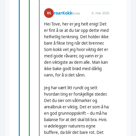
roarKokk
6. mai 2026
RS
Kokk
Hei Tove, her er jeg helt enig! Det
er fint å se at du tar opp dette med
helhetlig tenkning. Det holder ikke
bare å fikse ting når det brenner.
Som kokk vet jeg hvor viktig det er
med gode råvarer, og vann er jo
den viktigste av dem alle. Man kan
ikke bake godt brød med dårlig
vann, for å si det sånn.
Jeg har vært litt rundt og sett
hvordan ting er forskjellige steder.
Det du sier om våtmarker og
arealbruk er viktig. Det er som å ha
en god grunnoppskrift – du må ha
balanse for at det skal bli bra. Hvis
vi ødelegger naturens egne
buffere, da blir det bare rot. Det