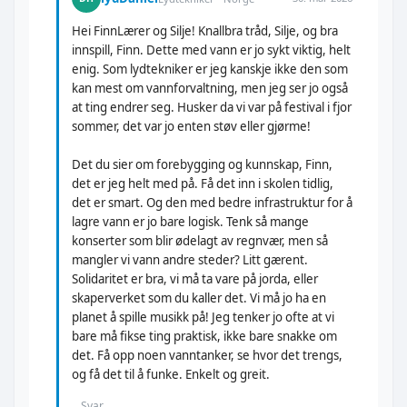
Hei FinnLærer og Silje! Knallbra tråd, Silje, og bra
innspill, Finn. Dette med vann er jo sykt viktig, helt
enig. Som lydtekniker er jeg kanskje ikke den som
kan mest om vannforvaltning, men jeg ser jo også
at ting endrer seg. Husker da vi var på festival i fjor
sommer, det var jo enten støv eller gjørme!
Det du sier om forebygging og kunnskap, Finn,
det er jeg helt med på. Få det inn i skolen tidlig,
det er smart. Og den med bedre infrastruktur for å
lagre vann er jo bare logisk. Tenk så mange
konserter som blir ødelagt av regnvær, men så
mangler vi vann andre steder? Litt gærent.
Solidaritet er bra, vi må ta vare på jorda, eller
skaperverket som du kaller det. Vi må jo ha en
planet å spille musikk på! Jeg tenker jo ofte at vi
bare må fikse ting praktisk, ikke bare snakke om
det. Få opp noen vanntanker, se hvor det trengs,
og få det til å funke. Enkelt og greit.
Svar