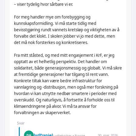
– viser tydelig hvor sårbare vi er.
For meg handler mye om forebygging og
kunnskapsformidling. Vi må starte tidlig med
bevisstgjøring rundt vannets kretsløp og viktigheten av å
forvalte det klokt. I skolen jobber vi jo med dette, men
det må nok forsterkes og konkretiseres.
Fra mitt ståsted, og med mitt engasjement i KrF, er jeg
opptatt av et helhetlig perspektiv. Det handler om
solidaritet, både generasjonsmessig og globalt. Vi må sikre
at fremtidige generasjoner har tilgang til rent vann.
Konkrete tiltak kan være bedre infrastruktur for
vannlagring og -distribusjon, men også mer forskning på
hvordan vi kan utnytte nedbør smartere i perioder med
overskudd. Og naturligvis, å fortsette å forholde oss til
klimaendringene på alvor. Vi må ta ansvar for
forvaltningen av skaperverket.
Svar
lydDaniel
30. mar 2026
DH
Lydtekniker • Norge