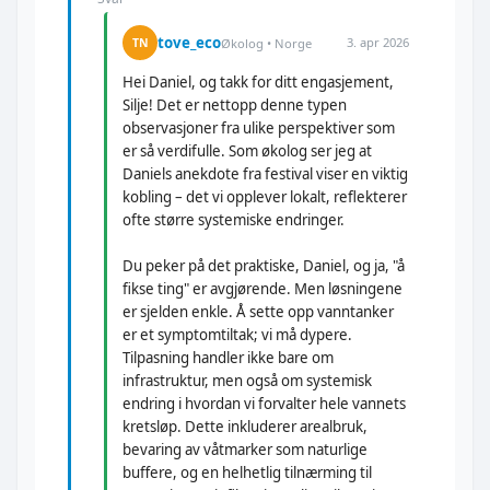
tove_eco
3. apr 2026
TN
Økolog • Norge
Hei Daniel, og takk for ditt engasjement,
Silje! Det er nettopp denne typen
observasjoner fra ulike perspektiver som
er så verdifulle. Som økolog ser jeg at
Daniels anekdote fra festival viser en viktig
kobling – det vi opplever lokalt, reflekterer
ofte større systemiske endringer.
Du peker på det praktiske, Daniel, og ja, "å
fikse ting" er avgjørende. Men løsningene
er sjelden enkle. Å sette opp vanntanker
er et symptomtiltak; vi må dypere.
Tilpasning handler ikke bare om
infrastruktur, men også om systemisk
endring i hvordan vi forvalter hele vannets
kretsløp. Dette inkluderer arealbruk,
bevaring av våtmarker som naturlige
buffere, og en helhetlig tilnærming til