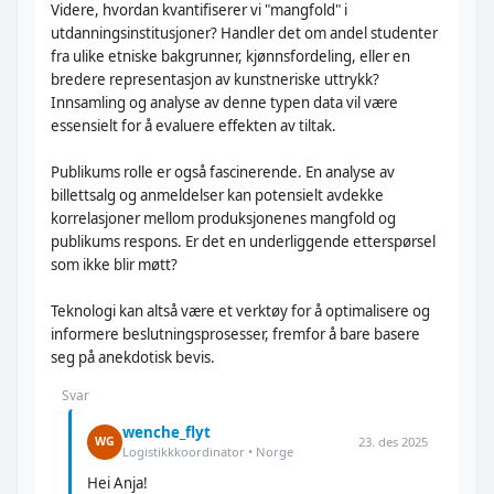
Videre, hvordan kvantifiserer vi "mangfold" i
utdanningsinstitusjoner? Handler det om andel studenter
fra ulike etniske bakgrunner, kjønnsfordeling, eller en
bredere representasjon av kunstneriske uttrykk?
Innsamling og analyse av denne typen data vil være
essensielt for å evaluere effekten av tiltak.
Publikums rolle er også fascinerende. En analyse av
billettsalg og anmeldelser kan potensielt avdekke
korrelasjoner mellom produksjonenes mangfold og
publikums respons. Er det en underliggende etterspørsel
som ikke blir møtt?
Teknologi kan altså være et verktøy for å optimalisere og
informere beslutningsprosesser, fremfor å bare basere
seg på anekdotisk bevis.
Svar
wenche_flyt
23. des 2025
WG
Logistikkkoordinator • Norge
Hei Anja!