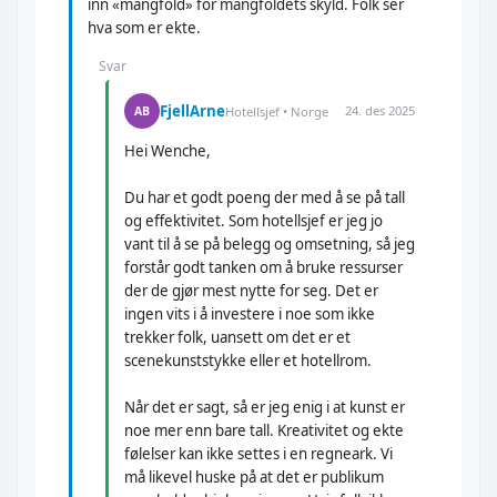
inn «mangfold» for mangfoldets skyld. Folk ser
hva som er ekte.
Svar
FjellArne
24. des 2025
AB
Hotellsjef • Norge
Hei Wenche,
Du har et godt poeng der med å se på tall
og effektivitet. Som hotellsjef er jeg jo
vant til å se på belegg og omsetning, så jeg
forstår godt tanken om å bruke ressurser
der de gjør mest nytte for seg. Det er
ingen vits i å investere i noe som ikke
trekker folk, uansett om det er et
scenekunststykke eller et hotellrom.
Når det er sagt, så er jeg enig i at kunst er
noe mer enn bare tall. Kreativitet og ekte
følelser kan ikke settes i en regneark. Vi
må likevel huske på at det er publikum