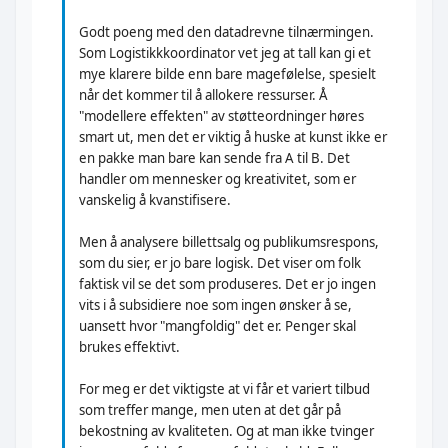
Godt poeng med den datadrevne tilnærmingen.
Som Logistikkkoordinator vet jeg at tall kan gi et
mye klarere bilde enn bare magefølelse, spesielt
når det kommer til å allokere ressurser. Å
"modellere effekten" av støtteordninger høres
smart ut, men det er viktig å huske at kunst ikke er
en pakke man bare kan sende fra A til B. Det
handler om mennesker og kreativitet, som er
vanskelig å kvanstifisere.
Men å analysere billettsalg og publikumsrespons,
som du sier, er jo bare logisk. Det viser om folk
faktisk vil se det som produseres. Det er jo ingen
vits i å subsidiere noe som ingen ønsker å se,
uansett hvor "mangfoldig" det er. Penger skal
brukes effektivt.
For meg er det viktigste at vi får et variert tilbud
som treffer mange, men uten at det går på
bekostning av kvaliteten. Og at man ikke tvinger