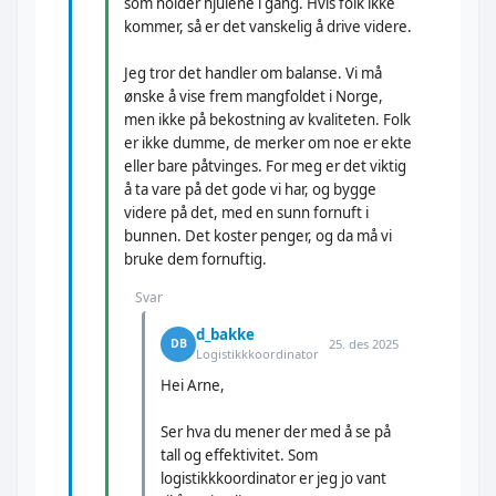
som holder hjulene i gang. Hvis folk ikke
kommer, så er det vanskelig å drive videre.
Jeg tror det handler om balanse. Vi må
ønske å vise frem mangfoldet i Norge,
men ikke på bekostning av kvaliteten. Folk
er ikke dumme, de merker om noe er ekte
eller bare påtvinges. For meg er det viktig
å ta vare på det gode vi har, og bygge
videre på det, med en sunn fornuft i
bunnen. Det koster penger, og da må vi
bruke dem fornuftig.
Svar
d_bakke
25. des 2025
DB
Logistikkkoordinator
Hei Arne,
Ser hva du mener der med å se på
tall og effektivitet. Som
logistikkkoordinator er jeg jo vant