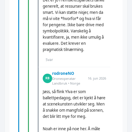
Det er jo Fremskrittspartiets tanke
generelt, at ressurser skal brukes
smart. Vi kan støtte nisjer, men da
må vi vite *hvorfor* og hva vi får
for pengene. Ikke bare drive med
symbolpolitikk. Vanskelig å
kvantifisere, ja, men ikke umulig å
evaluere. Det krever en
pragmatisk tilnærming.
Svar
rodroneNO
16. jun 2026
RB
Droneoperatør
Landbruk • Norge
Jøss, så flink Ylva er som
ballettpedagog, det er kjekt å høre
at scenekunsten utvikler seg. Men
å snakke om mangfold på scenen,
det blir litt mye for meg.
Noah er inne på noe her. Å måle