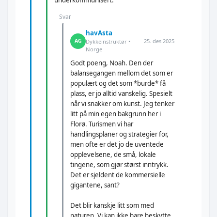
underkommunisert.
Svar
havAsta
25. des 2025
AG
Dykkeinstruktør •
Norge
Godt poeng, Noah. Den der
balansegangen mellom det som er
populært og det som *burde* få
plass, er jo alltid vanskelig. Spesielt
når vi snakker om kunst. Jeg tenker
litt på min egen bakgrunn her i
Florø. Turismen vi har
handlingsplaner og strategier for,
men ofte er det jo de uventede
opplevelsene, de små, lokale
tingene, som gjør størst inntrykk.
Det er sjeldent de kommersielle
gigantene, sant?
Det blir kanskje litt som med
naturen. Vi kan ikke bare beskytte