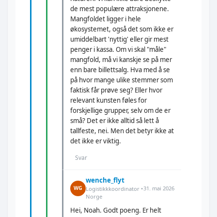
de mest populære attraksjonene.
Mangfoldet ligger i hele
økosystemet, også det som ikke er
umiddelbart 'nyttig' eller gir mest
penger i kassa. Om vi skal "måle"
mangfold, må vi kanskje se på mer
enn bare billettsalg. Hva med å se
på hvor mange ulike stemmer som
faktisk får prøve seg? Eller hvor
relevant kunsten føles for
forskjellige grupper, selv om de er
små? Det er ikke alltid så lett å
tallfeste, nei. Men det betyr ikke at
det ikke er viktig.
Svar
wenche_flyt
31. mai 2026
WG
Logistikkkoordinator •
Norge
Hei, Noah. Godt poeng. Er helt