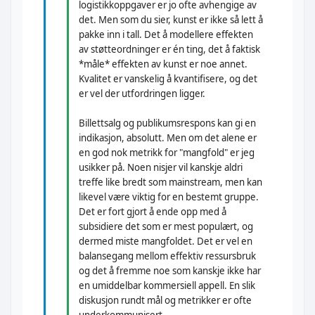
logistikkoppgaver er jo ofte avhengige av
det. Men som du sier, kunst er ikke så lett å
pakke inn i tall. Det å modellere effekten
av støtteordninger er én ting, det å faktisk
*måle* effekten av kunst er noe annet.
Kvalitet er vanskelig å kvantifisere, og det
er vel der utfordringen ligger.
Billettsalg og publikumsrespons kan gi en
indikasjon, absolutt. Men om det alene er
en god nok metrikk for "mangfold" er jeg
usikker på. Noen nisjer vil kanskje aldri
treffe like bredt som mainstream, men kan
likevel være viktig for en bestemt gruppe.
Det er fort gjort å ende opp med å
subsidiere det som er mest populært, og
dermed miste mangfoldet. Det er vel en
balansegang mellom effektiv ressursbruk
og det å fremme noe som kanskje ikke har
en umiddelbar kommersiell appell. En slik
diskusjon rundt mål og metrikker er ofte