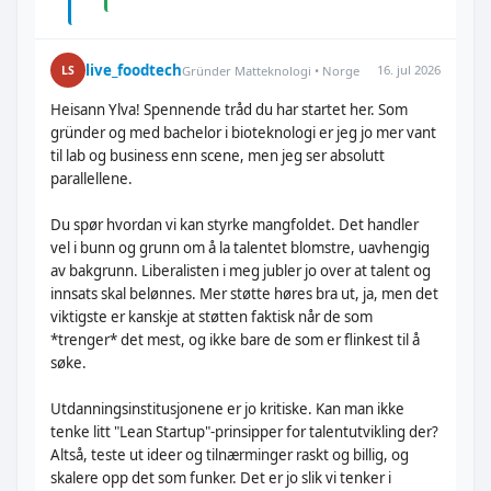
live_foodtech
16. jul 2026
LS
Gründer Matteknologi • Norge
Heisann Ylva! Spennende tråd du har startet her. Som
gründer og med bachelor i bioteknologi er jeg jo mer vant
til lab og business enn scene, men jeg ser absolutt
parallellene.
Du spør hvordan vi kan styrke mangfoldet. Det handler
vel i bunn og grunn om å la talentet blomstre, uavhengig
av bakgrunn. Liberalisten i meg jubler jo over at talent og
innsats skal belønnes. Mer støtte høres bra ut, ja, men det
viktigste er kanskje at støtten faktisk når de som
*trenger* det mest, og ikke bare de som er flinkest til å
søke.
Utdanningsinstitusjonene er jo kritiske. Kan man ikke
tenke litt "Lean Startup"-prinsipper for talentutvikling der?
Altså, teste ut ideer og tilnærminger raskt og billig, og
skalere opp det som funker. Det er jo slik vi tenker i