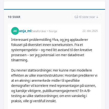
10 SVAR
Gå til siste svar ↓
anja_ml
22. des 2025
AK
Dataforsker • Norge
Interessant problemstilling Ylva, og jeg applauderer
fokuset på diversitet innen scenekunsten. Fra et
systemperspektiv – og med litt avstand til den kreative
prosessen – ser jeg potensial i en mer datadrevet
tilnærming.
Du nevner støtteordninger. Her kunne man modellere
effekten av ulike insentivstrukturer. Hvordan predikerer vi
at en økning i øremerkede midler til spesifikke
demografier vil korrelere med representasjon på scenen,
og kanskje viktigere, publikumsengasjement? En A/B-
testing av ulike støtteordninger, om enn vanskelig i
praksis, ville gi verdifull innsikt.