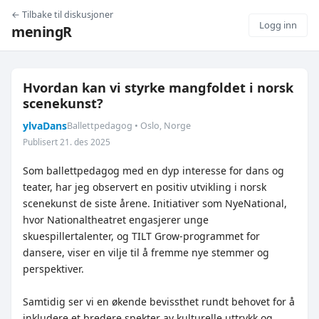
← Tilbake til diskusjoner
Logg inn
meningR
Hvordan kan vi styrke mangfoldet i norsk
scenekunst?
ylvaDans
Ballettpedagog • Oslo, Norge
Publisert 21. des 2025
Som ballettpedagog med en dyp interesse for dans og
teater, har jeg observert en positiv utvikling i norsk
scenekunst de siste årene. Initiativer som NyeNational,
hvor Nationaltheatret engasjerer unge
skuespillertalenter, og TILT Grow-programmet for
dansere, viser en vilje til å fremme nye stemmer og
perspektiver.
Samtidig ser vi en økende bevissthet rundt behovet for å
inkludere et bredere spekter av kulturelle uttrykk og