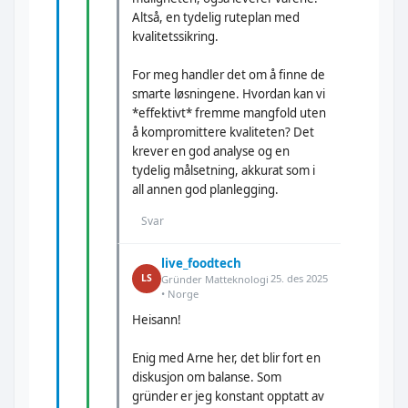
Altså, en tydelig ruteplan med
kvalitetssikring.
For meg handler det om å finne de
smarte løsningene. Hvordan kan vi
*effektivt* fremme mangfold uten
å kompromittere kvaliteten? Det
krever en god analyse og en
tydelig målsetning, akkurat som i
all annen god planlegging.
Svar
live_foodtech
25. des 2025
LS
Gründer Matteknologi
• Norge
Heisann!
Enig med Arne her, det blir fort en
diskusjon om balanse. Som
gründer er jeg konstant opptatt av