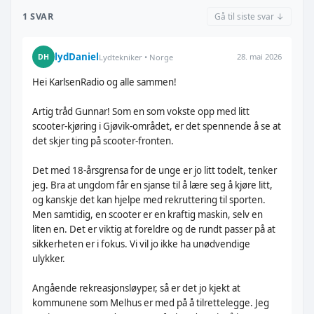
1 SVAR
Gå til siste svar ↓
lydDaniel
28. mai 2026
DH
Lydtekniker • Norge
Hei KarlsenRadio og alle sammen!
Artig tråd Gunnar! Som en som vokste opp med litt
scooter-kjøring i Gjøvik-området, er det spennende å se at
det skjer ting på scooter-fronten.
Det med 18-årsgrensa for de unge er jo litt todelt, tenker
jeg. Bra at ungdom får en sjanse til å lære seg å kjøre litt,
og kanskje det kan hjelpe med rekruttering til sporten.
Men samtidig, en scooter er en kraftig maskin, selv en
liten en. Det er viktig at foreldre og de rundt passer på at
sikkerheten er i fokus. Vi vil jo ikke ha unødvendige
ulykker.
Angående rekreasjonsløyper, så er det jo kjekt at
kommunene som Melhus er med på å tilrettelegge. Jeg