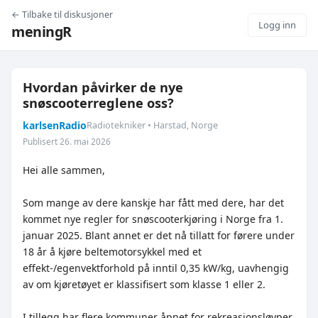
← Tilbake til diskusjoner
Logg inn
meningR
Hvordan påvirker de nye
snøscooterreglene oss?
karlsenRadio
Radiotekniker • Harstad, Norge
Publisert 26. mai 2026
Hei alle sammen,
Som mange av dere kanskje har fått med dere, har det
kommet nye regler for snøscooterkjøring i Norge fra 1.
januar 2025. Blant annet er det nå tillatt for førere under
18 år å kjøre beltemotorsykkel med et
effekt-/egenvektforhold på inntil 0,35 kW/kg, uavhengig
av om kjøretøyet er klassifisert som klasse 1 eller 2.
I tillegg har flere kommuner åpnet for rekreasjonsløyper