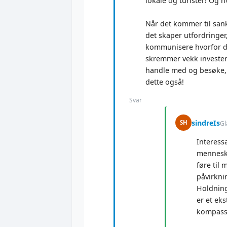
lokale og turister! Og
Når det kommer til sank
det skaper utfordringer, 
kommunisere hvorfor dis
skremmer vekk investeri
handle med og besøke, 
dette også!
Svar
sindreIs
SH
Gl
Interess
menneske
føre til
påvirknin
Holdninge
er et eks
kompass