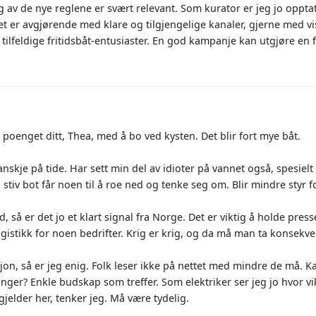
 av de nye reglene er svært relevant. Som kurator er jeg jo oppt
et er avgjørende med klare og tilgjengelige kanaler, gjerne med visu
tilfeldige fritidsbåt-entusiaster. En god kampanje kan utgjøre en f
 poenget ditt, Thea, med å bo ved kysten. Det blir fort mye båt.
nskje på tide. Har sett min del av idioter på vannet også, spesielt 
 stiv bot får noen til å roe ned og tenke seg om. Blir mindre styr fo
, så er det jo et klart signal fra Norge. Det er viktig å holde press
ogistikk for noen bedrifter. Krig er krig, og da må man ta konsekv
, så er jeg enig. Folk leser ikke på nettet med mindre de må. Ka
nger? Enkle budskap som treffer. Som elektriker ser jeg jo hvor vi
jelder her, tenker jeg. Må være tydelig.