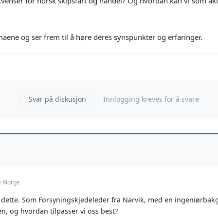
enser for norsk skipsfart og handel? Og hvordan kan vi som aktø
emaene og ser frem til å høre deres synspunkter og erfaringer.
Svar på diskusjon
Innlogging kreves for å svare
• Norge
pp dette. Som Forsyningskjedeleder fra Narvik, med en ingeniørba
en, og hvordan tilpasser vi oss best?