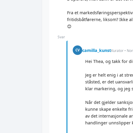
Fra et markedsføringsperspektiv 
fritidsbåtførerne, liksom? Ikke a
😊
Svar
camilla_kunst
CV
Kurator • No
Hei Thea, og takk for di
Jeg er helt enig i at s
ståsted, er det uansvar
klar markering, og jeg s
Når det gjelder sanksjon
kunne skape enkelte fri
av det internasjonale a
handlinger unnslipper 