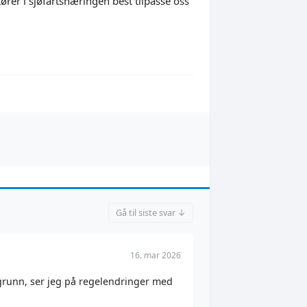
rer i sjøfartsnæringen best tilpasse oss
Gå til siste svar ↓
16. mar 2026
kgrunn, ser jeg på regelendringer med