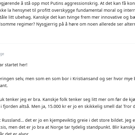
vgjørende å stå opp mot Putins aggressionskrig. At det kan få kon
 ikke la hensynet til profitt overskygge fundamental moral og intern
tåle litt ubehag. Kanskje det kan tvinge frem mer innovative og b
vilsomme regimer? Nysgjerrig på å høre om noen allerede ser altern
rge
r startet her!
snæringen selv, men som en som bor i Kristiansand og ser hvor my
vant.
k tenker jeg er bra. Kanskje folk tenker seg litt mer om før de kjøre
 fjorden altså. Men ja, 15.000 kr er jo en skikkelig smell da! Tror 
ussland… det er jo en kjempeviktig greie i det store bildet. Jeg e
ksis, men det er jo bra at Norge tar tydelig standpunkt. Blir kanskj
r det er alvor.