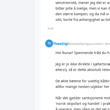
venstrevridd, mener jeg det er a
bitter pille å svelge, men vi kan
den større kampen, og da må vi 
sikt, borte fra avhengighet av t
Svar
TheaDigi
TS
Markedsføringsassistent • No
Hei Runar! Spennende tråd du ha
Jeg er jo ikke direkte i sjøfart
ellers!), så er dette absolutt rele
De økte bøtene for uvettig båtbru
altfor mange nesten-ulykker her i
Når det gjelder sanksjonene mot R
'norsk skipsfart og handel' i pra
å operere, men sånn er det vel nå