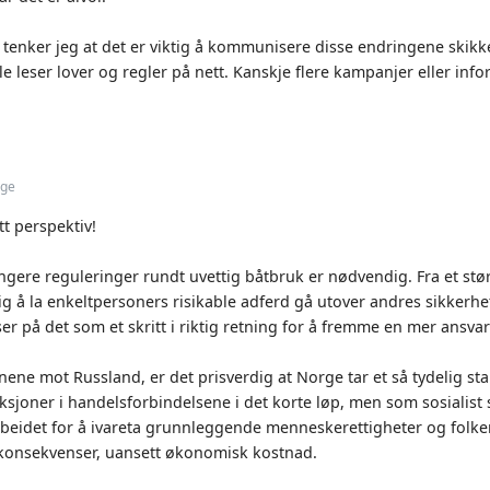
tenker jeg at det er viktig å kommunisere disse endringene skikke
lle leser lover og regler på nett. Kanskje flere kampanjer eller inf
rge
tt perspektiv!
trengere reguleringer rundt uvettig båtbruk er nødvendig. Fra et 
lig å la enkeltpersoners risikable adferd gå utover andres sikkerhe
er på det som et skritt i riktig retning for å fremme en mer ansvarl
ene mot Russland, er det prisverdig at Norge tar et så tydelig stand
ksjoner i handelsforbindelsene i det korte løp, men som sosialist
rbeidet for å ivareta grunnleggende menneskerettigheter og folkeret
konsekvenser, uansett økonomisk kostnad.