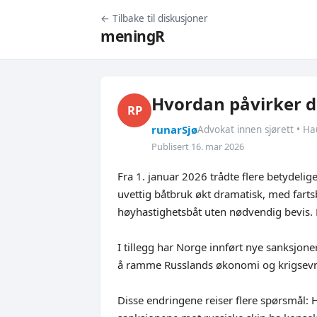
← Tilbake til diskusjoner
meningR
Hvordan påvirker d
RP
runarSjø
Advokat innen sjørett • H
Publisert 16. mar 2026
Fra 1. januar 2026 trådte flere betydelig
uvettig båtbruk økt dramatisk, med farts
høyhastighetsbåt uten nødvendig bevis. M
I tillegg har Norge innført nye sanksjoner
å ramme Russlands økonomi og krigsevne
Disse endringene reiser flere spørsmål: H