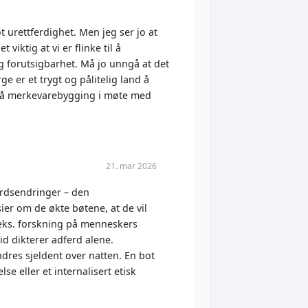
 urettferdighet. Men jeg ser jo at
 viktig at vi er flinke til å
g forutsigbarhet. Må jo unngå at det
e er et trygt og pålitelig land å
e på merkevarebygging i møte med
21. mar 2026
ferdsendringer – den
ier om de økte bøtene, at de vil
f.eks. forskning på menneskers
id dikterer adferd alene.
ndres sjeldent over natten. En bot
e eller et internalisert etisk