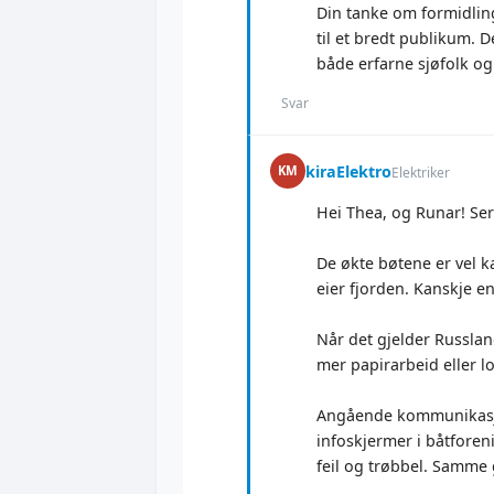
Din tanke om formidling
til et bredt publikum. D
både erfarne sjøfolk og 
Svar
kiraElektro
KM
Elektriker
Hei Thea, og Runar! Ser
De økte bøtene er vel ka
eier fjorden. Kanskje en
Når det gjelder Russland
mer papirarbeid eller l
Angående kommunikasjon
infoskjermer i båtforeni
feil og trøbbel. Samme g