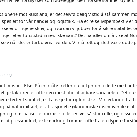
 hvem vil vel ha ulykker som ødelegger den norske sommeridyllen?
sjonene mot Russland, er det selvfølgelig viktig å stå sammen mot
spesielt for vår handel og logistikk. Fra et reiselivsperspektiv er det
se endringene skjer, og hvordan vi jobber for å sikre stabilitet o
nger eller turiststrømmer, ikke sant? Det handler om å vise at Norg
selv når det er turbulens i verden. Vi må rett og slett være god
asiolog
ant innspill, Else. På en måte treffer du jo kjernen i dette med ad
lige faktoren er ofte den mest uforutsigbare variabelen. Det du s
 mer ettertenksomhet, er kanskje for optimistisk. Min erfaring fra 
g på naturmiljøet, er at rasjonelle økonomiske insentiver ikke allt
r og internaliserte normer spiller en vel så stor rolle, og disse e
ternt pressmiddel; ekte endring kommer ofte fra en dypere forståels
.