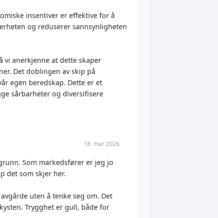
miske insentiver er effektive for å
ikkerheten og reduserer sannsynligheten
 vi anerkjenne at dette skaper
oner. Det doblingen av skip på
 vår egen beredskap. Dette er et
gge sårbarheter og diversifisere
18. mar 2026
kgrunn. Som markedsfører er jeg jo
p det som skjer her.
r avgårde uten å tenke seg om. Det
 kysten. Trygghet er gull, både for