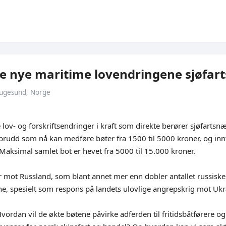
e nye maritime lovendringene sjøfar
augesund, Norge
e lov- og forskriftsendringer i kraft som direkte berører sjøfarts
brudd som nå kan medføre bøter fra 1500 til 5000 kroner, og innt
aksimal samlet bot er hevet fra 5000 til 15.000 kroner.
 mot Russland, som blant annet mer enn dobler antallet russiske sk
, spesielt som respons på landets ulovlige angrepskrig mot Ukr
vordan vil de økte bøtene påvirke adferden til fritidsbåtførere og 