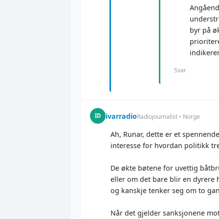
Angående
understre
byr på øk
prioriter
indikerer
Svar
ivarradio
ID
Radiojournalist • Norge
Ah, Runar, dette er et spennende
interesse for hvordan politikk tre
De økte bøtene for uvettig båtbr
eller om det bare blir en dyrere
og kanskje tenker seg om to gang
Når det gjelder sanksjonene mot 