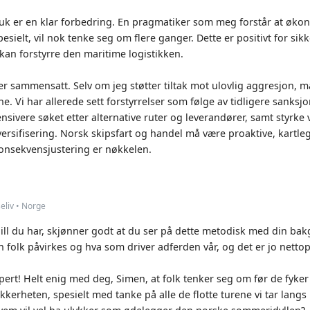
uk er en klar forbedring. En pragmatiker som meg forstår at økono
pesielt, vil nok tenke seg om flere ganger. Dette er positivt for s
 kan forstyrre den maritime logistikken.
 sammensatt. Selv om jeg støtter tiltak mot ulovlig aggresjon, må
e. Vi har allerede sett forstyrrelser som følge av tidligere sanksj
ntensivere søket etter alternative ruter og leverandører, samt styrke
ersifisering. Norsk skipsfart og handel må være proaktive, kartle
Konsekvensjustering er nøkkelen.
eliv • Norge
ill du har, skjønner godt at du ser på dette metodisk med din ba
 folk påvirkes og hva som driver adferden vår, og det er jo nettop
pert! Helt enig med deg, Simen, at folk tenker seg om før de fyke
ikkerheten, spesielt med tanke på alle de flotte turene vi tar langs