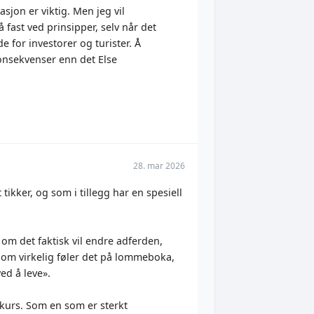
jon er viktig. Men jeg vil
 fast ved prinsipper, selv når det
e for investorer og turister. Å
 konsekvenser enn det Else
28. mar 2026
kker, og som i tillegg har en spesiell
om det faktisk vil endre adferden,
 som virkelig føler det på lommeboka,
ed å leve».
 kurs. Som en som er sterkt