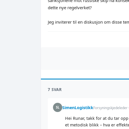
sanksjonene mot russiske skip ha konsekv
dette nye regelverket?
Jeg inviterer til en diskusjon om disse t
7 SVAR
SimenLogistikk
SL
Forsyningskjedeleder 
Hei Runar, takk for at du tar o
et metodisk blikk – hva er effekt