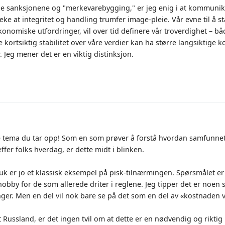
 sanksjonene og "merkevarebygging," er jeg enig i at kommunikas
ke at integritet og handling trumfer image-pleie. Vår evne til å stå
onomiske utfordringer, vil over tid definere vår troverdighet – båd
e kortsiktig stabilitet over våre verdier kan ha større langsiktige
. Jeg mener det er en viktig distinksjon.
 tema du tar opp! Som en som prøver å forstå hvordan samfunnet ti
ffer folks hverdag, er dette midt i blinken.
uk er jo et klassisk eksempel på pisk-tilnærmingen. Spørsmålet er 
 hobby for de som allerede driter i reglene. Jeg tipper det er noen
er. Men en del vil nok bare se på det som en del av «kostnaden v
Russland, er det ingen tvil om at dette er en nødvendig og riktig