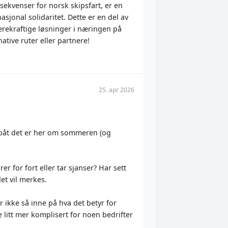
sekvenser for norsk skipsfart, er en
asjonal solidaritet. Dette er en del av
ærekraftige løsninger i næringen på
ative ruter eller partnere!
25. apr 2026
e båt det er her om sommeren (og
r for fort eller tar sjanser? Har sett
det vil merkes.
r ikke så inne på hva det betyr for
e litt mer komplisert for noen bedrifter