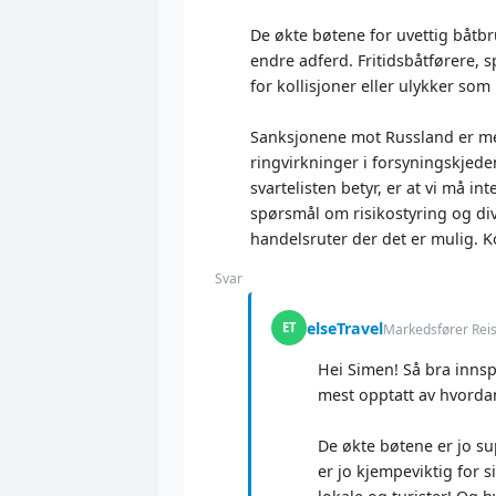
De økte bøtene for uvettig båtbr
endre adferd. Fritidsbåtførere, s
for kollisjoner eller ulykker som
Sanksjonene mot Russland er mer
ringvirkninger i forsyningskjeden
svartelisten betyr, er at vi må i
spørsmål om risikostyring og div
handelsruter der det er mulig. 
Svar
elseTravel
ET
Markedsfører Reis
Hei Simen! Så bra innsp
mest opptatt av hvordan
De økte bøtene er jo su
er jo kjempeviktig for s