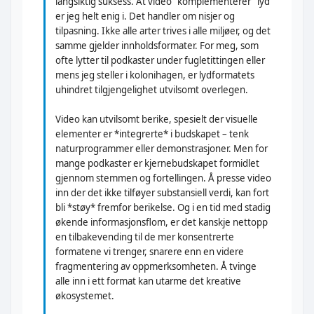
langsiktig suksess. At video "komplementerer" lyd
er jeg helt enig i. Det handler om nisjer og
tilpasning. Ikke alle arter trives i alle miljøer, og det
samme gjelder innholdsformater. For meg, som
ofte lytter til podkaster under fugletittingen eller
mens jeg steller i kolonihagen, er lydformatets
uhindret tilgjengelighet utvilsomt overlegen.
Video kan utvilsomt berike, spesielt der visuelle
elementer er *integrerte* i budskapet – tenk
naturprogrammer eller demonstrasjoner. Men for
mange podkaster er kjernebudskapet formidlet
gjennom stemmen og fortellingen. Å presse video
inn der det ikke tilføyer substansiell verdi, kan fort
bli *støy* fremfor berikelse. Og i en tid med stadig
økende informasjonsflom, er det kanskje nettopp
en tilbakevending til de mer konsentrerte
formatene vi trenger, snarere enn en videre
fragmentering av oppmerksomheten. Å tvinge
alle inn i ett format kan utarme det kreative
økosystemet.