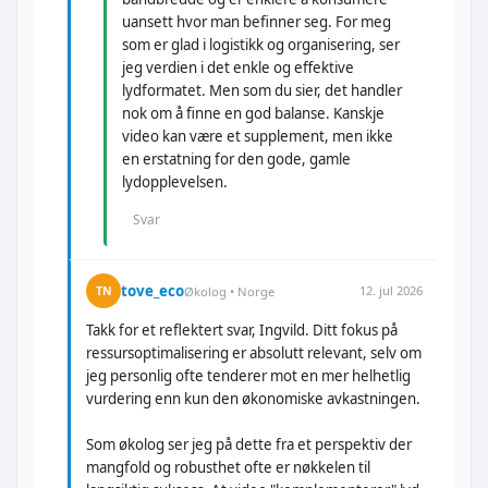
uansett hvor man befinner seg. For meg
som er glad i logistikk og organisering, ser
jeg verdien i det enkle og effektive
lydformatet. Men som du sier, det handler
nok om å finne en god balanse. Kanskje
video kan være et supplement, men ikke
en erstatning for den gode, gamle
lydopplevelsen.
Svar
tove_eco
12. jul 2026
TN
Økolog • Norge
Takk for et reflektert svar, Ingvild. Ditt fokus på
ressursoptimalisering er absolutt relevant, selv om
jeg personlig ofte tenderer mot en mer helhetlig
vurdering enn kun den økonomiske avkastningen.
Som økolog ser jeg på dette fra et perspektiv der
mangfold og robusthet ofte er nøkkelen til