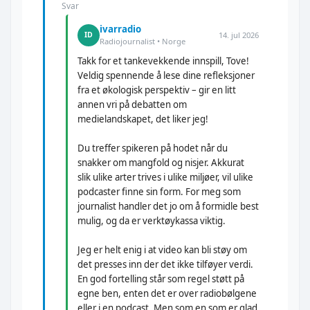
Svar
ivarradio
14. jul 2026
ID
Radiojournalist • Norge
Takk for et tankevekkende innspill, Tove!
Veldig spennende å lese dine refleksjoner
fra et økologisk perspektiv – gir en litt
annen vri på debatten om
medielandskapet, det liker jeg!
Du treffer spikeren på hodet når du
snakker om mangfold og nisjer. Akkurat
slik ulike arter trives i ulike miljøer, vil ulike
podcaster finne sin form. For meg som
journalist handler det jo om å formidle best
mulig, og da er verktøykassa viktig.
Jeg er helt enig i at video kan bli støy om
det presses inn der det ikke tilføyer verdi.
En god fortelling står som regel støtt på
egne ben, enten det er over radiobølgene
eller i en podcast. Men som en som er glad