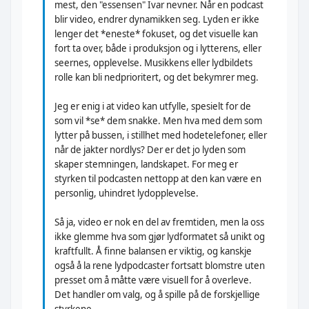
mest, den "essensen" Ivar nevner. Når en podcast
blir video, endrer dynamikken seg. Lyden er ikke
lenger det *eneste* fokuset, og det visuelle kan
fort ta over, både i produksjon og i lytterens, eller
seernes, opplevelse. Musikkens eller lydbildets
rolle kan bli nedprioritert, og det bekymrer meg.
Jeg er enig i at video kan utfylle, spesielt for de
som vil *se* dem snakke. Men hva med dem som
lytter på bussen, i stillhet med hodetelefoner, eller
når de jakter nordlys? Der er det jo lyden som
skaper stemningen, landskapet. For meg er
styrken til podcasten nettopp at den kan være en
personlig, uhindret lydopplevelse.
Så ja, video er nok en del av fremtiden, men la oss
ikke glemme hva som gjør lydformatet så unikt og
kraftfullt. Å finne balansen er viktig, og kanskje
også å la rene lydpodcaster fortsatt blomstre uten
presset om å måtte være visuell for å overleve.
Det handler om valg, og å spille på de forskjellige