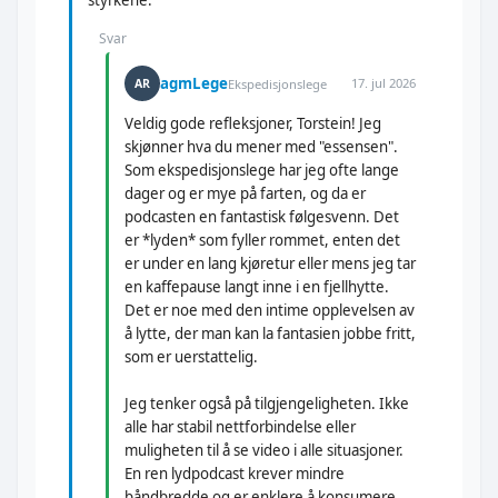
styrkene.
Svar
agmLege
17. jul 2026
AR
Ekspedisjonslege
Veldig gode refleksjoner, Torstein! Jeg
skjønner hva du mener med "essensen".
Som ekspedisjonslege har jeg ofte lange
dager og er mye på farten, og da er
podcasten en fantastisk følgesvenn. Det
er *lyden* som fyller rommet, enten det
er under en lang kjøretur eller mens jeg tar
en kaffepause langt inne i en fjellhytte.
Det er noe med den intime opplevelsen av
å lytte, der man kan la fantasien jobbe fritt,
som er uerstattelig.
Jeg tenker også på tilgjengeligheten. Ikke
alle har stabil nettforbindelse eller
muligheten til å se video i alle situasjoner.
En ren lydpodcast krever mindre
båndbredde og er enklere å konsumere