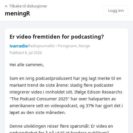
← Tilbake til diskusjoner
Logg inn
meningR
Er video fremtiden for podcasting?
ivarradio
Radiojournalist • Porsgrunn, Norge
Publisert 6. jul 2026
Hei alle sammen,
Som en ivrig podcastprodusent har jeg lagt merke til en
markant trend de siste årene: stadig flere podcaster
integrerer video i innholdet sitt. Ifølge Edison Researchs
"The Podcast Consumer 2025" har over halvparten av
amerikanere sett en videopodcast, og 37% har gjort det i
løpet av den siste måneden.
Denne utviklingen reiser flere spørsmål: Er video en
nødvendighet for å nå ut til et bredere publikum?