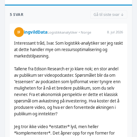
5 SVAR
Gå til siste svar ↓
ingvildData
8. jul 2026
IF
Logistikkanalytiker • Norge
Interessant tråd, Ivar. Som logistikk-analytiker ser jeg raskt
at dette handler mye om ressursoptimalisering og
markedstilpasning.
Tallene fra Edison Research er jo klare nok; en stor andel
av publikum ser videopodcaster. Spørsmålet blir da om
"essensen" av podcasten som lydformat veier tyngre enn
muligheten for å nå et bredere publikum, som du selv
nevner. Fra et økonomisk perspektiv er dette et klassisk
spørsmål om avkastning på investering. Hva koster det å
produsere video, og hva er den forventede økningen i
publikum og inntekter?
Jeg tror ikke video *erstatter* lyd, men heller
*komplementerer*. Det åpner opp for nye former for