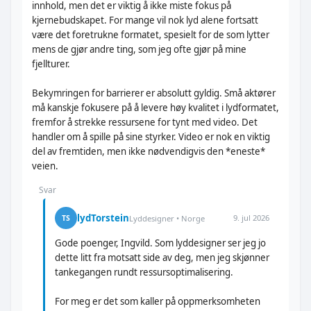
innhold, men det er viktig å ikke miste fokus på
kjernebudskapet. For mange vil nok lyd alene fortsatt
være det foretrukne formatet, spesielt for de som lytter
mens de gjør andre ting, som jeg ofte gjør på mine
fjellturer.
Bekymringen for barrierer er absolutt gyldig. Små aktører
må kanskje fokusere på å levere høy kvalitet i lydformatet,
fremfor å strekke ressursene for tynt med video. Det
handler om å spille på sine styrker. Video er nok en viktig
del av fremtiden, men ikke nødvendigvis den *eneste*
veien.
Svar
lydTorstein
9. jul 2026
TS
Lyddesigner • Norge
Gode poenger, Ingvild. Som lyddesigner ser jeg jo
dette litt fra motsatt side av deg, men jeg skjønner
tankegangen rundt ressursoptimalisering.
For meg er det som kaller på oppmerksomheten