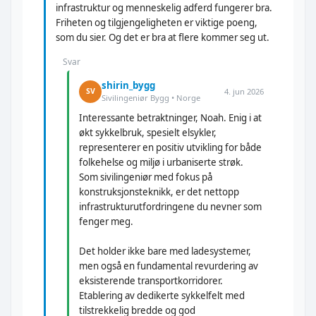
infrastruktur og menneskelig adferd fungerer bra.
Friheten og tilgjengeligheten er viktige poeng,
som du sier. Og det er bra at flere kommer seg ut.
Svar
shirin_bygg
4. jun 2026
SV
Sivilingeniør Bygg • Norge
Interessante betraktninger, Noah. Enig i at
økt sykkelbruk, spesielt elsykler,
representerer en positiv utvikling for både
folkehelse og miljø i urbaniserte strøk.
Som sivilingeniør med fokus på
konstruksjonsteknikk, er det nettopp
infrastrukturutfordringene du nevner som
fenger meg.
Det holder ikke bare med ladesystemer,
men også en fundamental revurdering av
eksisterende transportkorridorer.
Etablering av dedikerte sykkelfelt med
tilstrekkelig bredde og god