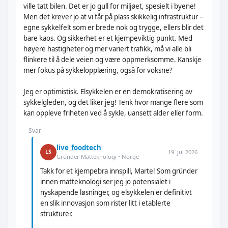
ville tatt bilen. Det er jo gull for miljøet, spesielt i byene!
Men det krever jo at vi får på plass skikkelig infrastruktur –
egne sykkelfelt som er brede nok og trygge, ellers blir det
bare kaos. Og sikkerhet er et kjempeviktig punkt. Med
høyere hastigheter og mer variert trafikk, må vi alle bli
flinkere til å dele veien og være oppmerksomme. Kanskje
mer fokus på sykkelopplæring, også for voksne?
Jeg er optimistisk. Elsykkelen er en demokratisering av
sykkelgleden, og det liker jeg! Tenk hvor mange flere som
kan oppleve friheten ved å sykle, uansett alder eller form.
Svar
live_foodtech
19. jul 2026
LS
Gründer Matteknologi • Norge
Takk for et kjempebra innspill, Marte! Som gründer
innen matteknologi ser jeg jo potensialet i
nyskapende løsninger, og elsykkelen er definitivt
en slik innovasjon som rister litt i etablerte
strukturer.