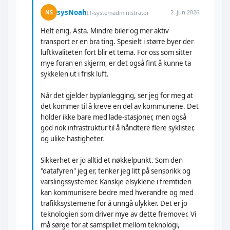
sysNoah
2. jun 2026
NS
IT-systemadministrator
Helt enig, Asta. Mindre biler og mer aktiv
transport er en bra ting. Spesielt i større byer der
luftkvaliteten fort blir et tema. For oss som sitter
mye foran en skjerm, er det også fint å kunne ta
sykkelen ut i frisk luft.
Når det gjelder byplanlegging, ser jeg for meg at
det kommer til å kreve en del av kommunene. Det
holder ikke bare med lade-stasjoner, men også
god nok infrastruktur til å håndtere flere syklister,
og ulike hastigheter.
Sikkerhet er jo alltid et nøkkelpunkt. Som den
"datafyren" jeg er, tenker jeg litt på sensorikk og
varslingssystemer. Kanskje elsyklene i fremtiden
kan kommunisere bedre med hverandre og med
trafikksystemene for å unngå ulykker. Det er jo
teknologien som driver mye av dette fremover. Vi
må sørge for at samspillet mellom teknologi,