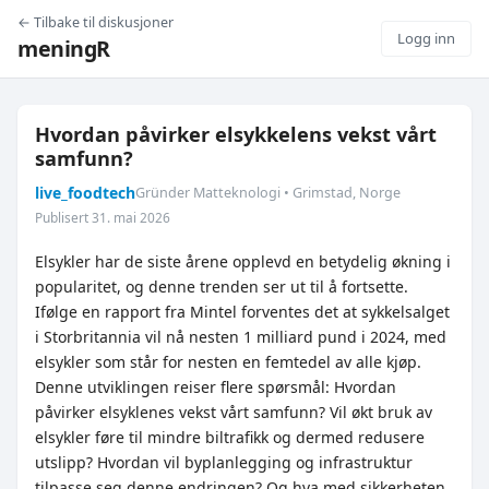
← Tilbake til diskusjoner
Logg inn
meningR
Hvordan påvirker elsykkelens vekst vårt
samfunn?
live_foodtech
Gründer Matteknologi • Grimstad, Norge
Publisert 31. mai 2026
Elsykler har de siste årene opplevd en betydelig økning i
popularitet, og denne trenden ser ut til å fortsette.
Ifølge en rapport fra Mintel forventes det at sykkelsalget
i Storbritannia vil nå nesten 1 milliard pund i 2024, med
elsykler som står for nesten en femtedel av alle kjøp.
Denne utviklingen reiser flere spørsmål: Hvordan
påvirker elsyklenes vekst vårt samfunn? Vil økt bruk av
elsykler føre til mindre biltrafikk og dermed redusere
utslipp? Hvordan vil byplanlegging og infrastruktur
tilpasse seg denne endringen? Og hva med sikkerheten