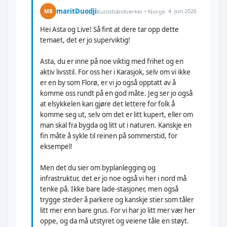
maritDuodji
4. jun 2026
MB
Kunsthåndverker • Norge
Hei Asta og Live! Så fint at dere tar opp dette
temaet, det er jo superviktig!
Asta, du er inne på noe viktig med frihet og en
aktiv livsstil. For oss her i Karasjok, selv om vi ikke
er en by som Florø, er vi jo også opptatt av å
komme oss rundt på en god måte. Jeg ser jo også
at elsykkelen kan gjøre det lettere for folk å
komme seg ut, selv om det er litt kupert, eller om
man skal fra bygda og litt ut i naturen. Kanskje en
fin måte å sykle til reinen på sommerstid, for
eksempel!
Men det du sier om byplanlegging og
infrastruktur, det er jo noe også vi her i nord må
tenke på. Ikke bare lade-stasjoner, men også
trygge steder å parkere og kanskje stier som tåler
litt mer enn bare grus. For vi har jo litt mer vær her
oppe, og da må utstyret og veiene tåle en støyt.