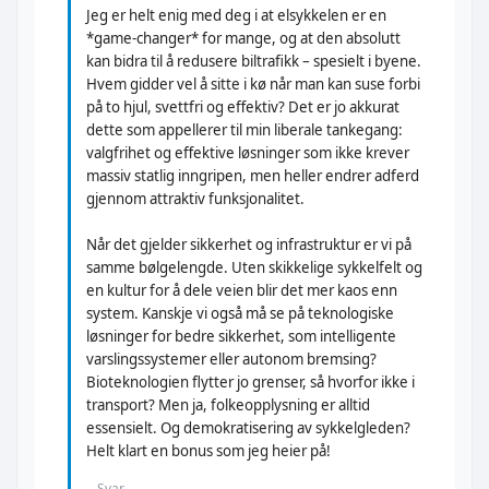
Jeg er helt enig med deg i at elsykkelen er en
*game-changer* for mange, og at den absolutt
kan bidra til å redusere biltrafikk – spesielt i byene.
Hvem gidder vel å sitte i kø når man kan suse forbi
på to hjul, svettfri og effektiv? Det er jo akkurat
dette som appellerer til min liberale tankegang:
valgfrihet og effektive løsninger som ikke krever
massiv statlig inngripen, men heller endrer adferd
gjennom attraktiv funksjonalitet.
Når det gjelder sikkerhet og infrastruktur er vi på
samme bølgelengde. Uten skikkelige sykkelfelt og
en kultur for å dele veien blir det mer kaos enn
system. Kanskje vi også må se på teknologiske
løsninger for bedre sikkerhet, som intelligente
varslingssystemer eller autonom bremsing?
Bioteknologien flytter jo grenser, så hvorfor ikke i
transport? Men ja, folkeopplysning er alltid
essensielt. Og demokratisering av sykkelgleden?
Helt klart en bonus som jeg heier på!
Svar