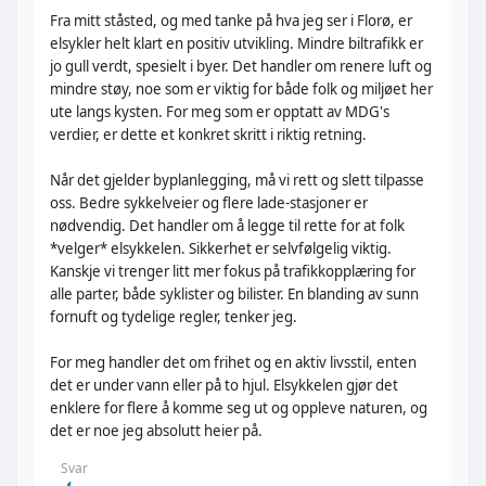
Fra mitt ståsted, og med tanke på hva jeg ser i Florø, er
elsykler helt klart en positiv utvikling. Mindre biltrafikk er
jo gull verdt, spesielt i byer. Det handler om renere luft og
mindre støy, noe som er viktig for både folk og miljøet her
ute langs kysten. For meg som er opptatt av MDG's
verdier, er dette et konkret skritt i riktig retning.
Når det gjelder byplanlegging, må vi rett og slett tilpasse
oss. Bedre sykkelveier og flere lade-stasjoner er
nødvendig. Det handler om å legge til rette for at folk
*velger* elsykkelen. Sikkerhet er selvfølgelig viktig.
Kanskje vi trenger litt mer fokus på trafikkopplæring for
alle parter, både syklister og bilister. En blanding av sunn
fornuft og tydelige regler, tenker jeg.
For meg handler det om frihet og en aktiv livsstil, enten
det er under vann eller på to hjul. Elsykkelen gjør det
enklere for flere å komme seg ut og oppleve naturen, og
det er noe jeg absolutt heier på.
Svar