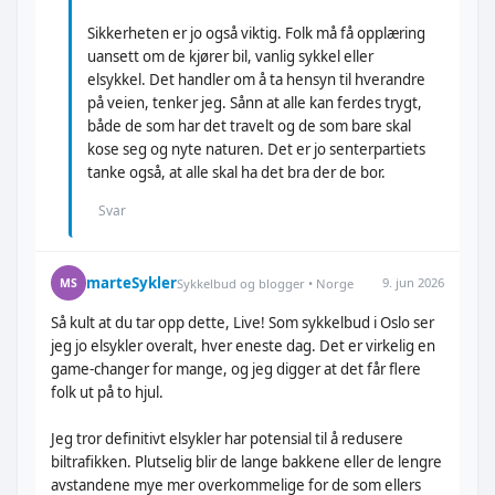
Sikkerheten er jo også viktig. Folk må få opplæring
uansett om de kjører bil, vanlig sykkel eller
elsykkel. Det handler om å ta hensyn til hverandre
på veien, tenker jeg. Sånn at alle kan ferdes trygt,
både de som har det travelt og de som bare skal
kose seg og nyte naturen. Det er jo senterpartiets
tanke også, at alle skal ha det bra der de bor.
Svar
marteSykler
9. jun 2026
MS
Sykkelbud og blogger • Norge
Så kult at du tar opp dette, Live! Som sykkelbud i Oslo ser
jeg jo elsykler overalt, hver eneste dag. Det er virkelig en
game-changer for mange, og jeg digger at det får flere
folk ut på to hjul.
Jeg tror definitivt elsykler har potensial til å redusere
biltrafikken. Plutselig blir de lange bakkene eller de lengre
avstandene mye mer overkommelige for de som ellers