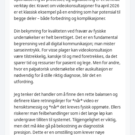
verktøy der. Kravet om videokonsultasjoner fra april 2026
er et klassisk eksempel på en endring som har potensial til
begge deler – både forbedring og komplikasjoner.
Din bekymring for kvaliteten ved fravær av fysiske
undersøkelser er helt berettiget. Det er en fundamental
begrensning ved all digital kommunikasjon; man mister
sanseinntrykk. For visse plager kan videokonsultasjon
være tilstrekkelig, kanskje til og med foretrekkes, da det
sparer tid og ressurser for pasient og lege. Men for andre,
hvor en palpatorisk undersøkelse eller auskultasjon er
nødvendig for å stille riktig diagnose, blir det en
utfordring.
Jeg tenker det handler om å finne den rette balansen og
definere klare retningslinjer for *når* video er
hensiktsmessig og *når* det kreves fysisk oppmøte. Ellers
risikerer man feilbehandlinger som i det lange løp kan
undergrave tilliten til systemet. Tilgjengelighet er viktig,
men det må ikke gå på bekostning av diagnostisk
presisjon. Dette er en omstilling som krever nøye