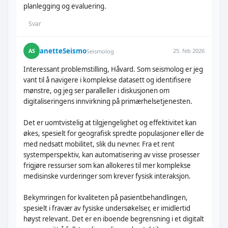
planlegging og evaluering.
Svar
anetteSeismo
25. feb 2026
AS
Seismolog
Interessant problemstilling, Håvard. Som seismolog er jeg
vant til å navigere i komplekse datasett og identifisere
mønstre, og jeg ser paralleller i diskusjonen om
digitaliseringens innvirkning på primærhelsetjenesten.
Det er uomtvistelig at tilgjengelighet og effektivitet kan
økes, spesielt for geografisk spredte populasjoner eller de
med nedsatt mobilitet, slik du nevner. Fra et rent
systemperspektiv, kan automatisering av visse prosesser
frigjøre ressurser som kan allokeres til mer komplekse
medisinske vurderinger som krever fysisk interaksjon.
Bekymringen for kvaliteten på pasientbehandlingen,
spesielt i fravær av fysiske undersøkelser, er imidlertid
høyst relevant. Det er en iboende begrensning i et digitalt