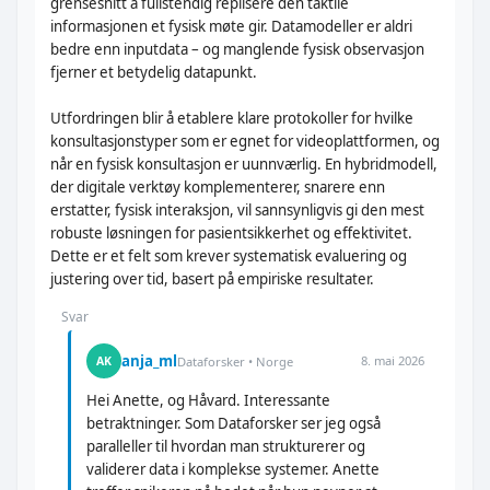
grensesnitt å fullstendig replisere den taktile
informasjonen et fysisk møte gir. Datamodeller er aldri
bedre enn inputdata – og manglende fysisk observasjon
fjerner et betydelig datapunkt.
Utfordringen blir å etablere klare protokoller for hvilke
konsultasjonstyper som er egnet for videoplattformen, og
når en fysisk konsultasjon er uunnværlig. En hybridmodell,
der digitale verktøy komplementerer, snarere enn
erstatter, fysisk interaksjon, vil sannsynligvis gi den mest
robuste løsningen for pasientsikkerhet og effektivitet.
Dette er et felt som krever systematisk evaluering og
justering over tid, basert på empiriske resultater.
Svar
anja_ml
8. mai 2026
AK
Dataforsker • Norge
Hei Anette, og Håvard. Interessante
betraktninger. Som Dataforsker ser jeg også
paralleller til hvordan man strukturerer og
validerer data i komplekse systemer. Anette