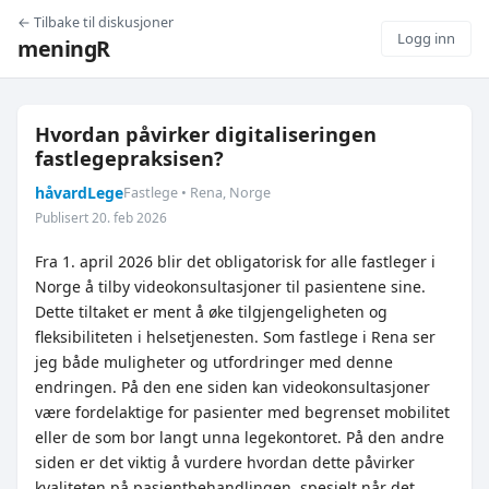
← Tilbake til diskusjoner
Logg inn
meningR
Hvordan påvirker digitaliseringen
fastlegepraksisen?
håvardLege
Fastlege • Rena, Norge
Publisert 20. feb 2026
Fra 1. april 2026 blir det obligatorisk for alle fastleger i
Norge å tilby videokonsultasjoner til pasientene sine.
Dette tiltaket er ment å øke tilgjengeligheten og
fleksibiliteten i helsetjenesten. Som fastlege i Rena ser
jeg både muligheter og utfordringer med denne
endringen. På den ene siden kan videokonsultasjoner
være fordelaktige for pasienter med begrenset mobilitet
eller de som bor langt unna legekontoret. På den andre
siden er det viktig å vurdere hvordan dette påvirker
kvaliteten på pasientbehandlingen, spesielt når det