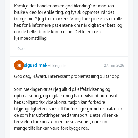
Kanskje det handler om en god blanding? At man kan
bruke video for enkle ting, og fysisk oppmøte når det
trengs mer? Jeg tror markedsføring kan spille en stor rolle
her, for å informere pasientene om når digitalt er best, og
når de heller burde komme inn. Dette er jo en
kjempeomstilling!
Svar
sigurd_mek
27. mai 2026
SB
Mekingeniør
God dag, Håvard. Interessant problemstilling du tar opp.
Som Mekingeniør ser jeg alltid på effektivisering og
optimalisering, og digitalisering har utvilsomt potensial
her. Obligatorisk videokonsultasjon kan forbedre
tilgjengeligheten, spesielt for folk i grisgrendte strøk eller
de som har utfordringer med transport. Dette vil senke
terskelen for kontakt med helsevesenet, noe som i
mange tilfeller kan være forebyggende.