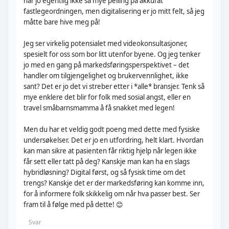
har jo egentlig ikke så mye peiling på akkurat
fastlegeordningen, men digitalisering er jo mitt felt, så jeg
måtte bare hive meg på!
Jeg ser virkelig potensialet med videokonsultasjoner,
spesielt for oss som bor litt utenfor byene. Og jeg tenker
jo med en gang på markedsføringsperspektivet – det
handler om tilgjengelighet og brukervennlighet, ikke
sant? Det er jo det vi streber etter i *alle* bransjer. Tenk så
mye enklere det blir for folk med sosial angst, eller en
travel småbarnsmamma å få snakket med legen!
Men du har et veldig godt poeng med dette med fysiske
undersøkelser. Det er jo en utfordring, helt klart. Hvordan
kan man sikre at pasienten får riktig hjelp når legen ikke
får sett eller tatt på deg? Kanskje man kan ha en slags
hybridløsning? Digital først, og så fysisk time om det
trengs? Kanskje det er der markedsføring kan komme inn,
for å informere folk skikkelig om når hva passer best. Ser
fram til å følge med på dette! 😊
Svar