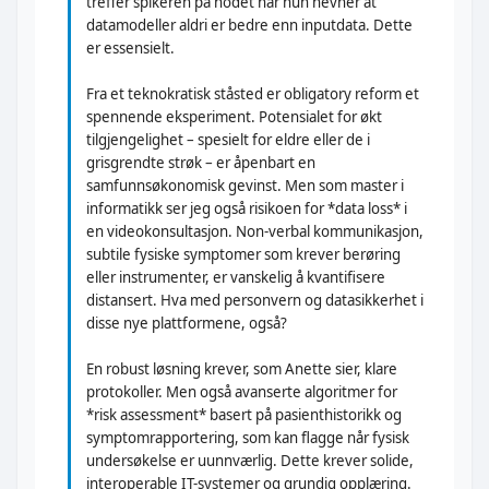
treffer spikeren på hodet når hun nevner at
datamodeller aldri er bedre enn inputdata. Dette
er essensielt.
Fra et teknokratisk ståsted er obligatory reform et
spennende eksperiment. Potensialet for økt
tilgjengelighet – spesielt for eldre eller de i
grisgrendte strøk – er åpenbart en
samfunnsøkonomisk gevinst. Men som master i
informatikk ser jeg også risikoen for *data loss* i
en videokonsultasjon. Non-verbal kommunikasjon,
subtile fysiske symptomer som krever berøring
eller instrumenter, er vanskelig å kvantifisere
distansert. Hva med personvern og datasikkerhet i
disse nye plattformene, også?
En robust løsning krever, som Anette sier, klare
protokoller. Men også avanserte algoritmer for
*risk assessment* basert på pasienthistorikk og
symptomrapportering, som kan flagge når fysisk
undersøkelse er uunnværlig. Dette krever solide,
interoperable IT-systemer og grundig opplæring.