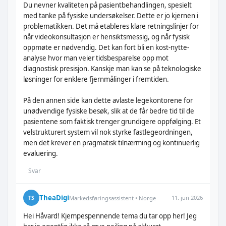
Du nevner kvaliteten på pasientbehandlingen, spesielt
med tanke på fysiske undersøkelser. Dette er jo kjernen i
problematikken. Det må etableres klare retningslinjer for
når videokonsultasjon er hensiktsmessig, og når fysisk
oppmøte er nødvendig. Det kan fort bli en kost-nytte-
analyse hvor man veier tidsbesparelse opp mot
diagnostisk presisjon. Kanskje man kan se på teknologiske
løsninger for enklere fjernmålinger i fremtiden.
På den annen side kan dette avlaste legekontorene for
unødvendige fysiske besøk, slik at de får bedre tid til de
pasientene som faktisk trenger grundigere oppfølging. Et
velstrukturert system vil nok styrke fastlegeordningen,
men det krever en pragmatisk tilnærming og kontinuerlig
evaluering.
Svar
TheaDigi
11. jun 2026
TS
Markedsføringsassistent • Norge
Hei Håvard! Kjempespennende tema du tar opp her! Jeg