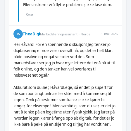
Ellers risikerer vi å flytte problemer, ikke løse dem.
Svar
TheaDigi
5. mai 2026
TS
Markedsføringsassistent • Norge
Hei Håvard! For en spennende diskusjon! Jeg tenker jo
digitalisering er noe vi ser overalt nå, og det er helt klart
både positive og negative sider ved det. Som
markedsfører ser jeg jo hvor mye lettere det er å nå ut til
folk online, og den tanken kan vel overføres til
helsevesenet også?
Akkurat som du sier, HåvardLege, så er det jo supert for
de som bor langt unlna eller sliter med å komme seg til
legen. Tenk på bestemor som kanskje ikke kjører bil
lenger, for eksempel! Men samtidig, som du sier, er det jo
rart å tenke på en legetime uten fysisk sjekk. Jeg lurer på
hvordan legen klarer å fange opp alt digitalt, for det er jo
ikke bare å peke på en skjerm og si "jeg har vondt her".